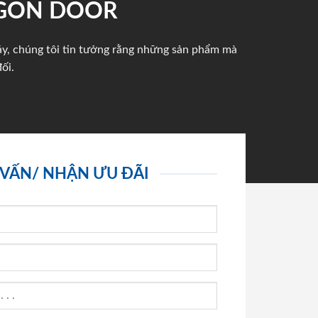
IGON DOOR
háy, chúng tôi tin tưởng rằng những sản phẩm mà
ối.
 VẤN/ NHẬN ƯU ĐÃI