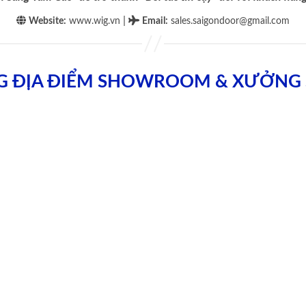
|
Website:
www.wig.vn
Email
:
sales.saigondoor@gmail.com
G ĐỊA ĐIỂM SHOWROOM & XƯỞNG 