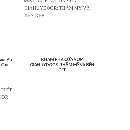
oor An
KHÁM PHÁ CỬA VÒM
 Cao
GIAHUYDOOR: THẨM MỸ VÀ BỀN
ĐẸP