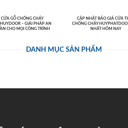
CỬA GỖ CHỐNG CHÁY
CẬP NHẬT BÁO GIÁ CỬA T
AHUYDOOR – GIẢI PHÁP AN
CHỐNG CHÁY HUYPHATDOO
ÀN CHO MỌI CÔNG TRÌNH
NHẤT HÔM NAY
DANH MỤC SẢN PHẨM