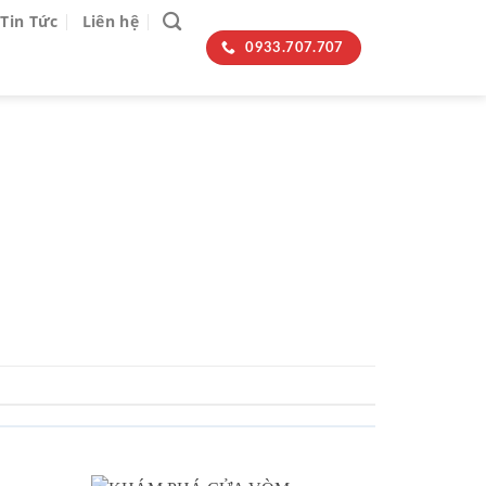
Tin Tức
Liên hệ
0933.707.707