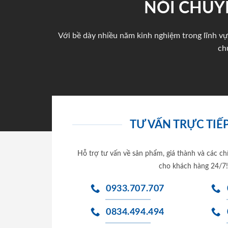
NÓI CHUY
Với bề dày nhiều năm kinh nghiệm trong lĩnh vự
ch
TƯ VẤN TRỰC TIẾP
Hỗ trợ tư vấn về sản phẩm, giá thành và các ch
cho khách hàng 24/7!
0933.707.707
0834.494.494