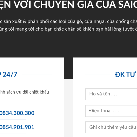
ỆN VỚI CHUYÊN GIA CỦA SA
c sản xuất & phân phối các loại cửa gỗ, cửa nhựa, của chống c
úng tôi mang tới cho bạn chắc chắn sẽ khiến bạn hài lòng tuyệt đ
 24/7
ĐK TƯ
ính sách ưu đãi chiết khấu
0834.300.300
0854.901.901