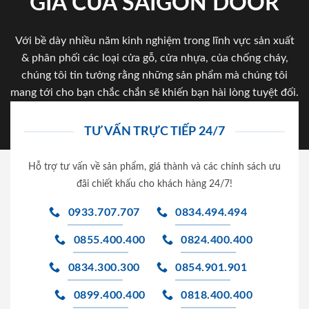
GIA CỦA SAIGON DOOR
Với bề dày nhiều năm kinh nghiệm trong lĩnh vực sản xuất
& phân phối các loại cửa gỗ, cửa nhựa, của chống cháy,
chúng tôi tin tưởng rằng những sản phẩm mà chúng tôi
mang tới cho bạn chắc chắn sẽ khiến bạn hài lòng tuyệt đối.
TƯ VẤN TRỰC TIẾP 24/7
Hỗ trợ tư vấn về sản phẩm, giá thành và các chính sách ưu
đãi chiết khấu cho khách hàng 24/7!
0933.707.707
0834.494.494
0855.400.400
0824.400.400
0834.300.300
0854.901.901
0899.400.400
0818.400.400