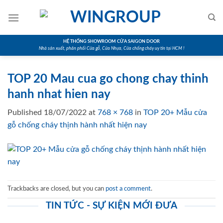
Skip
to
content
HỆ THỐNG SHOWROOM CỬA SAIGON DOOR
Nhà sản xuất, phân phối Cửa gỗ, Cửa Nhựa, Cửa chống cháy uy tín tại HCM !
TOP 20 Mau cua go chong chay thinh
hanh nhat hien nay
Published
18/07/2022
at
768 × 768
in
TOP 20+ Mẫu cửa
gỗ chống cháy thịnh hành nhất hiện nay
Trackbacks are closed, but you can
post a comment
.
TIN TỨC - SỰ KIỆN MỚI ĐƯA