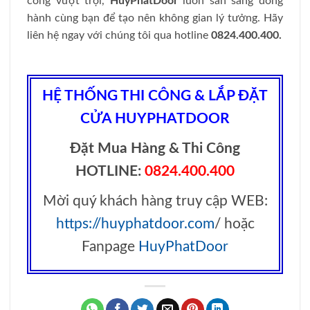
công vượt trội,
HuyPhatDoor
luôn sẵn sàng đồng
hành cùng bạn để tạo nên không gian lý tưởng. Hãy
liên hệ ngay với chúng tôi qua hotline
0824.400.400.
HỆ THỐNG THI CÔNG & LẮP ĐẶT
CỬA HUYPHATDOOR
Đặt Mua Hàng & Thi Công
HOTLINE:
0824.400.400
Mời quý khách hàng truy cập WEB:
https://huyphatdoor.com
/ hoặc
Fanpage
HuyPhatDoor