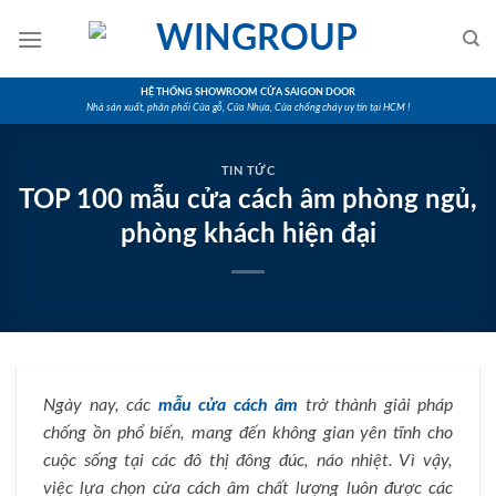
Skip
to
content
HỆ THỐNG SHOWROOM CỬA SAIGON DOOR
Nhà sản xuất, phân phối Cửa gỗ, Cửa Nhựa, Cửa chống cháy uy tín tại HCM !
TIN TỨC
TOP 100 mẫu cửa cách âm phòng ngủ,
phòng khách hiện đại
Ngày nay, các
mẫu cửa cách âm
trở thành giải pháp
chống ồn phổ biến, mang đến không gian yên tĩnh cho
cuộc sống tại các đô thị đông đúc, náo nhiệt. Vì vậy,
việc lựa chọn cửa cách âm chất lượng luôn được các