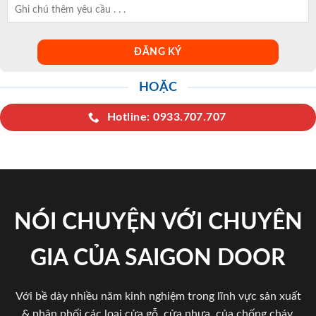
HOẶC
Hotline: 0933.707.707
NÓI CHUYỆN VỚI CHUYÊN
GIA CỦA SAIGON DOOR
Với bề dày nhiều năm kinh nghiệm trong lĩnh vực sản xuất
& phân phối các loại cửa gỗ, cửa nhựa, của chống cháy,