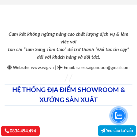
Cam kết không ngừng nâng cao chất lượng dịch vụ & làm
việc với
tôn chỉ “Tâm Sáng Tầm Cao” để trở thành “Đối tác tin cậy”
đối với khách hàng và đối tác!.
|
Website:
www.wig.vn
Email
:
sales.saigondoor@gmail.com
HỆ THỐNG ĐỊA ĐIỂM SHOWROOM &
XƯỞNG SẢN XUẤT
Yêu cầu tư vấn
0834.494.494