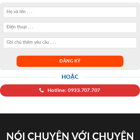
HOẶC
Hotline: 0933.707.707
NÓI CHUYỆN VỚI CHUYÊN