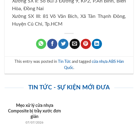
Xưởng SX II: Số 60/3 Đường 9, KP2, P.An Bình, Biên
Hòa, Đồng Nai
Xưởng SX III: 81 Võ Văn Bích, Xã Tân Thạnh Đông,
Huyện Củ Chi, Tp.HCM
This entry was posted in
Tin Tức
and tagged
cửa nhựa ABS Hàn
Quốc
.
TIN TỨC - SỰ KIỆN MỚI ĐƯA
Mẹo xử lý cửa nhựa
Composite bị trầy xước đơn
giản
07/07/2026