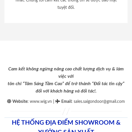
nhất. Chúng tôi cam kết các thông tin sẽ được bảo mật
tuyệt đối.
Cam kết không ngừng nâng cao chất lượng dịch vụ & làm
việc với
tôn chỉ “Tâm Sáng Tầm Cao” để trở thành “Đối tác tin cậy”
đối với khách hàng và đối tác!.
|
Website:
www.wig.vn
Email
:
sales.saigondoor@gmail.com
HỆ THỐNG ĐỊA ĐIỂM SHOWROOM &