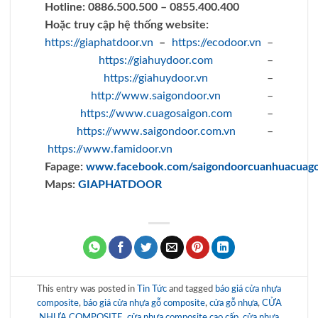
Hotline:
0886.500.500 – 0855.400.400
Hoặc truy cập hệ thống website:
https://giaphatdoor.vn
–
https://ecodoor.vn
–
https://giahuydoor.com
–
https://giahuydoor.vn
–
http://www.saigondoor.vn
–
https://www.cuagosaigon.com
–
https://www.saigondoor.com.vn
–
https://www.famidoor.vn
Fapage:
www.facebook.com/saigondoorcuanhuacuag
Maps:
GIAPHATDOOR
This entry was posted in
Tin Tức
and tagged
báo giá cửa nhựa
composite
,
báo giá cửa nhựa gỗ composite
,
cửa gỗ nhựa
,
CỬA
NHỰA COMPOSITE
,
cửa nhựa composite cao cấp
,
cửa nhựa