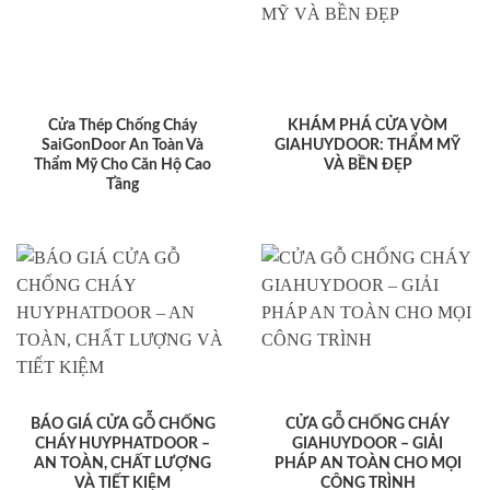
Cửa Thép Chống Cháy
KHÁM PHÁ CỬA VÒM
SaiGonDoor An Toàn Và
GIAHUYDOOR: THẨM MỸ
Thẩm Mỹ Cho Căn Hộ Cao
VÀ BỀN ĐẸP
Tầng
BÁO GIÁ CỬA GỖ CHỐNG
CỬA GỖ CHỐNG CHÁY
CHÁY HUYPHATDOOR –
GIAHUYDOOR – GIẢI
AN TOÀN, CHẤT LƯỢNG
PHÁP AN TOÀN CHO MỌI
VÀ TIẾT KIỆM
CÔNG TRÌNH