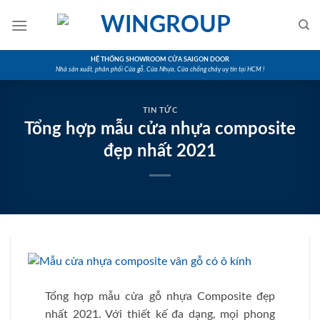
Skip
to
content
HỆ THỐNG SHOWROOM CỬA SAIGON DOOR
Nhà sản xuất, phân phối Cửa gỗ, Cửa Nhựa, Cửa chống cháy uy tín tại HCM !
TIN TỨC
Tổng hợp mẫu cửa nhựa composite
đẹp nhất 2021
Tổng hợp mẫu cửa gỗ nhựa Composite đẹp
nhất 2021. Với thiết kế đa dạng, mọi phong