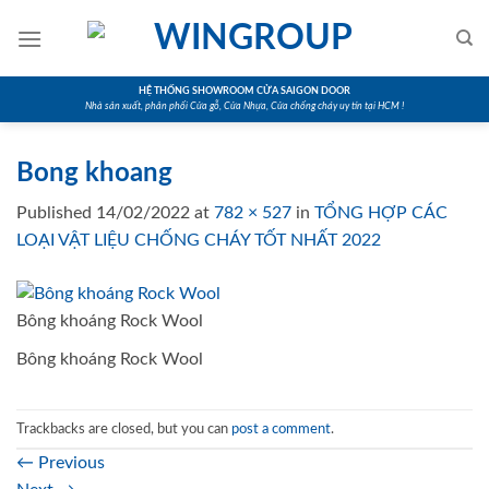
Skip
to
content
HỆ THỐNG SHOWROOM CỬA SAIGON DOOR
Nhà sản xuất, phân phối Cửa gỗ, Cửa Nhựa, Cửa chống cháy uy tín tại HCM !
Bong khoang
Published
14/02/2022
at
782 × 527
in
TỔNG HỢP CÁC
LOẠI VẬT LIỆU CHỐNG CHÁY TỐT NHẤT 2022
Bông khoáng Rock Wool
Bông khoáng Rock Wool
Trackbacks are closed, but you can
post a comment
.
←
Previous