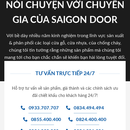
NÓI CHUYỆN VỚI CHUYÊN
GIA CỦA SAIGON DOOR
Với bề dày nhiều năm kinh nghiệm trong lĩnh vực sản xuất
& phân phối các loại cửa gỗ, cửa nhựa, của chống cháy,
chúng tôi tin tưởng rằng những sản phẩm mà chúng tôi
mang tới cho bạn chắc chắn sẽ khiến bạn hài lòng tuyệt đối.
TƯ VẤN TRỰC TIẾP 24/7
Hỗ trợ tư vấn về sản phẩm, giá thành và các chính sách ưu
đãi chiết khấu cho khách hàng 24/7!
0933.707.707
0834.494.494
0855.400.400
0824.400.400