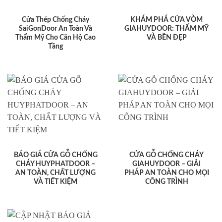
Cửa Thép Chống Cháy
KHÁM PHÁ CỬA VÒM
SaiGonDoor An Toàn Và
GIAHUYDOOR: THẨM MỸ
Thẩm Mỹ Cho Căn Hộ Cao
VÀ BỀN ĐẸP
Tầng
BÁO GIÁ CỬA GỖ CHỐNG
CỬA GỖ CHỐNG CHÁY
CHÁY HUYPHATDOOR –
GIAHUYDOOR – GIẢI
AN TOÀN, CHẤT LƯỢNG
PHÁP AN TOÀN CHO MỌI
VÀ TIẾT KIỆM
CÔNG TRÌNH