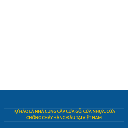
TỰ HÀO LÀ NHÀ CUNG CẤP CỬA GỖ, CỬA NHỰA, CỬA
CHỐNG CHÁY HÀNG ĐẦU TẠI VIỆT NAM