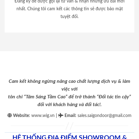
Đăng ký để được gọi lại tư vấn & nhận những ưu đãi mới
nhất. Chúng tôi cam kết các thông tin sẽ được bảo mật
tuyệt đối.
Cam kết không ngừng nâng cao chất lượng dịch vụ & làm
việc với
tôn chỉ “Tâm Sáng Tầm Cao” để trở thành “Đối tác tin cậy”
đối với khách hàng và đối tác!.
|
Website:
www.wig.vn
Email
:
sales.saigondoor@gmail.com
HỆ THỐNG ĐỊA ĐIỂM SHOWROOM &