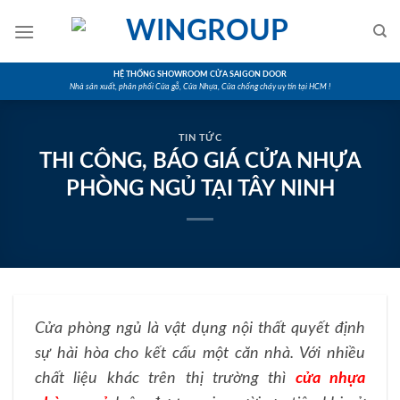
Skip
to
content
HỆ THỐNG SHOWROOM CỬA SAIGON DOOR
Nhà sản xuất, phân phối Cửa gỗ, Cửa Nhựa, Cửa chống cháy uy tín tại HCM !
TIN TỨC
THI CÔNG, BÁO GIÁ CỬA NHỰA
PHÒNG NGỦ TẠI TÂY NINH
Cửa phòng ngủ là vật dụng nội thất quyết định
sự hài hòa cho kết cấu một căn nhà. Với nhiều
chất liệu khác trên thị trường thì
cửa nhựa