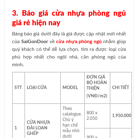
3. Báo giá cửa nhựa phòng ngủ
giá rẻ hiện nay
Bảng báo giá dưới đây là giá được cập nhật mới nhất
của
SaiGonDoor
về
cửa nhựa phòng ngủ
nhằm giúp
quý khách có thể dễ lựa chọn, tìm ra được loại cửa
phù hợp nhất cho ngôi nhà, căn phòng ngủ của
mình.
ĐƠN GIÁ
BỘ HOÀN
STT
LOẠI CỬA
MODEL
CHI TIẾT
THIỆN
(VNĐ/m
2
)
Theo
800 x
catalogue.
1.950.000
2.050
Chú ý
CỬA NHỰA
hạn chế
1
ĐÀI LOAN
mẫu nhỏ
GHÉP
dưới
900 x