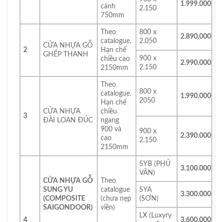
1.999.000
cánh
2.150
750mm
Theo
800 x
2.890.000
catalogue.
2.050
CỬA NHỰA GỖ
2
Hạn chế
GHÉP THANH
900 x
chiều cao
2.990.000
2.150
2150mm
Theo
800 x
catalogue.
1.990.000
2050
Hạn chế
CỬA NHỰA
chiều
3
ĐÀI LOAN ĐÚC
ngang
900 và
900 x
2.390.000
cao
2.150
2150mm
SYB (PHỦ
3.100.000
VÂN)
CỬA NHỰA GỖ
Theo
SUNG YU
catalogue
SYA
3.300.000
(COMPOSITE
(chưa nẹp
(SƠN)
SAIGONDOOR)
viền)
LX (Luxyry
4
3.600.000