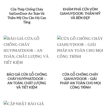
Cửa Thép Chống Cháy
KHÁM PHÁ CỬA VÒM
SaiGonDoor An Toàn Và
GIAHUYDOOR: THẨM MỸ
Thẩm Mỹ Cho Căn Hộ Cao
VÀ BỀN ĐẸP
Tầng
BÁO GIÁ CỬA GỖ CHỐNG
CỬA GỖ CHỐNG CHÁY
CHÁY HUYPHATDOOR –
GIAHUYDOOR – GIẢI
AN TOÀN, CHẤT LƯỢNG
PHÁP AN TOÀN CHO MỌI
VÀ TIẾT KIỆM
CÔNG TRÌNH