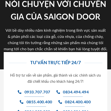
NÓI CHUYỆN VỚI CHUYÊN
GIA CỦA SAIGON DOOR
Với bề dày nhiều năm kinh nghiệm trong lĩnh vực sản xuất
& phân phối các loại cửa gỗ, cửa nhựa, của chống cháy,
chúng tôi tin tưởng rằng những sản phẩm mà chúng tôi
mang tới cho bạn chắc chắn sẽ khiến bạn hài lòng tuyệt đối.
TƯ VẤN TRỰC TIẾP 24/7
Hỗ trợ tư vấn về sản phẩm, giá thành và các chính sách ưu
đãi chiết khấu cho khách hàng 24/7!
0933.707.707
0834.494.494
0855.400.400
0824.400.400