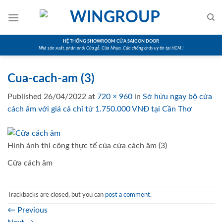
Skip
to
content
HỆ THỐNG SHOWROOM CỬA SAIGON DOOR
Nhà sản xuất, phân phối Cửa gỗ, Cửa Nhựa, Cửa chống cháy uy tín tại HCM !
Cua-cach-am (3)
Published
26/04/2022
at
720 × 960
in
Sở hữu ngay bộ cửa
cách âm với giá cả chỉ từ 1.750.000 VNĐ tại Cần Thơ
Hình ảnh thi công thực tế của cửa cách âm (3)
Cửa cách âm
Trackbacks are closed, but you can
post a comment
.
←
Previous