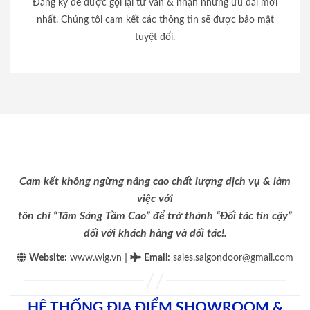
Đăng ký để được gọi lại tư vấn & nhận những ưu đãi mới
nhất. Chúng tôi cam kết các thông tin sẽ được bảo mật
tuyệt đối.
Cam kết không ngừng nâng cao chất lượng dịch vụ & làm
việc với
tôn chỉ “Tâm Sáng Tầm Cao” để trở thành “Đối tác tin cậy”
đối với khách hàng và đối tác!.
|
Website:
www.wig.vn
Email
:
sales.saigondoor@gmail.com
HỆ THỐNG ĐỊA ĐIỂM SHOWROOM &