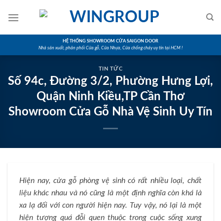
Skip
to
content
HỆ THỐNG SHOWROOM CỬA SAIGON DOOR
Nhà sản xuất, phân phối Cửa gỗ, Cửa Nhựa, Cửa chống cháy uy tín tại HCM !
TIN TỨC
Số 94c, Đường 3/2, Phường Hưng Lợi,
Quận Ninh Kiều,TP Cần Thơ
Showroom Cửa Gỗ Nhà Vệ Sinh Uy Tín
Hiện nay, cửa gỗ phòng vệ sinh có rất nhiều loại, chất
liệu khác nhau và nó cũng là một định nghĩa còn khá là
xa lạ đối với con người hiện nay. Tuy vậy, nó lại là một
hiện tượng quá đỗi quen thuộc trong cuộc sống xung