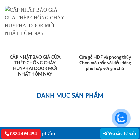
CẬP NHẬT BÁO GIÁ CỬA
Cửa gỗ HDF và phong thủy
THÉP CHỐNG CHÁY
Chọn màu sắc và kiểu dáng
HUYPHATDOOR MỚI
phù hợp với gia chủ
NHẤT HÔM NAY
DANH MỤC SẢN PHẨM
Danh mục sản phẩm
Yêu cầu tư vấn
0834.494.494