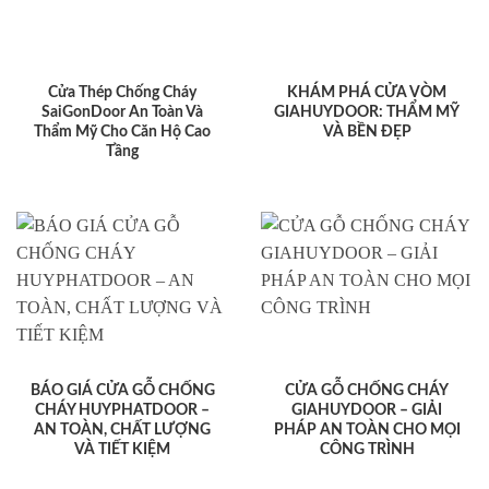
Cửa Thép Chống Cháy
KHÁM PHÁ CỬA VÒM
SaiGonDoor An Toàn Và
GIAHUYDOOR: THẨM MỸ
Thẩm Mỹ Cho Căn Hộ Cao
VÀ BỀN ĐẸP
Tầng
BÁO GIÁ CỬA GỖ CHỐNG
CỬA GỖ CHỐNG CHÁY
CHÁY HUYPHATDOOR –
GIAHUYDOOR – GIẢI
AN TOÀN, CHẤT LƯỢNG
PHÁP AN TOÀN CHO MỌI
VÀ TIẾT KIỆM
CÔNG TRÌNH