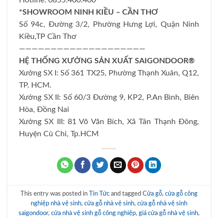
Hotline: 0855.400.400
*SHOWROOM NINH KIỀU – CẦN THƠ
Số 94c, Đường 3/2, Phường Hưng Lợi, Quận Ninh
Kiều,TP Cần Thơ
————————————————————
HỆ THỐNG XƯỞNG SẢN XUẤT SAIGONDOOR®
Xưởng SX I: Số 361 TX25, Phường Thạnh Xuân, Q12,
TP. HCM.
Xưởng SX II: Số 60/3 Đường 9, KP2, P.An Bình, Biên
Hòa, Đồng Nai
Xưởng SX III: 81 Võ Văn Bích, Xã Tân Thạnh Đông,
Huyện Củ Chi, Tp.HCM
This entry was posted in
Tin Tức
and tagged
Cửa gỗ
,
cửa gỗ công
nghiệp nhà vệ sinh
,
cửa gỗ nhà vệ sinh
,
cửa gỗ nhà vệ sinh
saigondoor
,
cửa nhà vệ sinh gỗ công nghiệp
,
giá cửa gỗ nhà vệ sinh
,