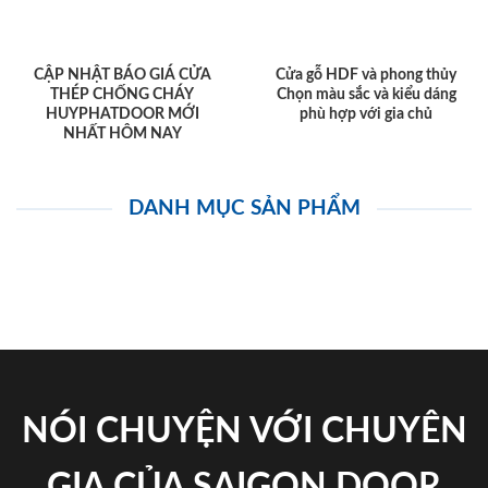
CẬP NHẬT BÁO GIÁ CỬA
Cửa gỗ HDF và phong thủy
THÉP CHỐNG CHÁY
Chọn màu sắc và kiểu dáng
HUYPHATDOOR MỚI
phù hợp với gia chủ
NHẤT HÔM NAY
DANH MỤC SẢN PHẨM
NÓI CHUYỆN VỚI CHUYÊN
GIA CỦA SAIGON DOOR