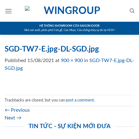
Skip
to
content
HỆ THỐNG SHOWROOM CỬA SAIGON DOOR
Nhà sản xuất, phân phối Cửa gỗ, Cửa Nhựa, Cửa chống cháy uy tín tại HCM !
SGD-TW7-E.jpg-DL-SGD.jpg
Published
15/08/2021
at
900 × 900
in
SGD-TW7-E.jpg-DL-
SGD.jpg
Trackbacks are closed, but you can
post a comment
.
←
Previous
Next
→
TIN TỨC - SỰ KIỆN MỚI ĐƯA