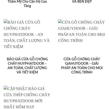
Thẩm Mỹ Cho Căn Hộ Cao
VÀ BỀN ĐẸP
Tầng
BÁO GIÁ CỬA GỖ CHỐNG
CỬA GỖ CHỐNG CHÁY
CHÁY HUYPHATDOOR –
GIAHUYDOOR – GIẢI
AN TOÀN, CHẤT LƯỢNG
PHÁP AN TOÀN CHO MỌI
VÀ TIẾT KIỆM
CÔNG TRÌNH