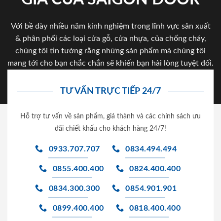
Với bề dày nhiều năm kinh nghiệm trong lĩnh vực sản xuất
& phân phối các loại cửa gỗ, cửa nhựa, của chống cháy,
chúng tôi tin tưởng rằng những sản phẩm mà chúng tôi
mang tới cho bạn chắc chắn sẽ khiến bạn hài lòng tuyệt đối.
TƯ VẤN TRỰC TIẾP 24/7
Hỗ trợ tư vấn về sản phẩm, giá thành và các chính sách ưu
đãi chiết khấu cho khách hàng 24/7!
0933.707.707
0834.494.494
0855.400.400
0824.400.400
0834.300.300
0854.901.901
0899.400.400
0818.400.400