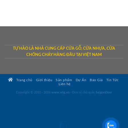
TỰ HÀO LÀ NHÀ CUNG CẤP CỬA GỖ, CỬA NHỰA, CỬA
CHỐNG CHÁY HÀNG ĐẦU TẠI VIỆT NAM
Trang chủ
Giới thiệu
Sản phẩm
Dự Án
Báo Giá
Tin Tức
Liên hệ
Copyright © 2010 - 2026
www.wig.vn
- Đơn vị chủ quản
SaigonDoor