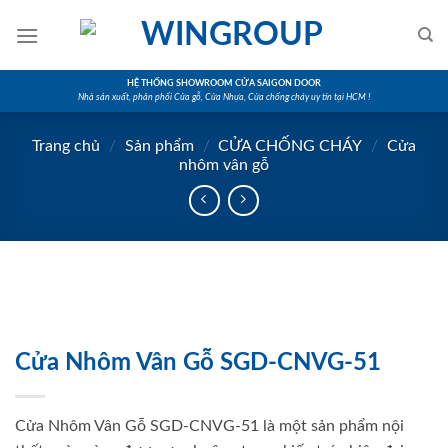
Skip
to
content
HỆ THỐNG SHOWROOM CỬA SAIGON DOOR
Nhà sản xuất, phân phối Cửa gỗ, Cửa Nhựa, Cửa chống cháy uy tín tại HCM !
Trang chủ
/
Sản phẩm
/
CỬA CHỐNG CHÁY
/
Cửa
nhôm vân gỗ
Cửa Nhôm Vân Gỗ SGD-CNVG-51
Cửa Nhôm Vân Gỗ SGD-CNVG-51 là một sản phẩm nội