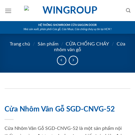
Skip
to
content
HỆ THỐNG SHOWROOM CỬA SAIGON DOOR
Nhà sản xuất, phân phối Cửa gỗ, Cửa Nhựa, Cửa chống cháy uy tín tại HCM !
Trang chủ
/
Sản phẩm
/
CỬA CHỐNG CHÁY
/
Cửa
nhôm vân gỗ
Cửa Nhôm Vân Gỗ SGD-CNVG-52
Cửa Nhôm Vân Gỗ SGD-CNVG-52 là một sản phẩm nội