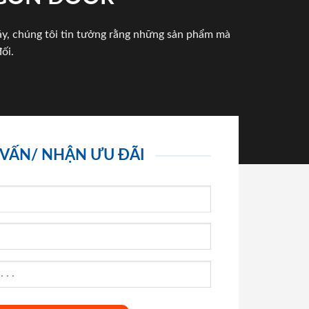
háy, chúng tôi tin tưởng rằng những sản phẩm mà
ối.
 VẤN/ NHẬN ƯU ĐÃI