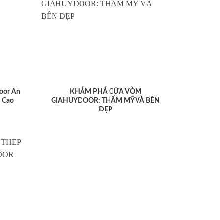
oor An
KHÁM PHÁ CỬA VÒM
 Cao
GIAHUYDOOR: THẨM MỸ VÀ BỀN
ĐẸP