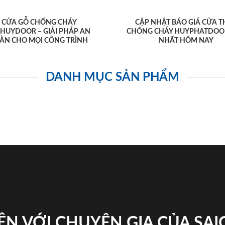
CỬA GỖ CHỐNG CHÁY
CẬP NHẬT BÁO GIÁ CỬA T
AHUYDOOR – GIẢI PHÁP AN
CHỐNG CHÁY HUYPHATDOO
ÀN CHO MỌI CÔNG TRÌNH
NHẤT HÔM NAY
DANH MỤC SẢN PHẨM
ỆN VỚI CHUYÊN GIA CỦA SA