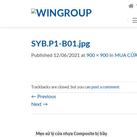
Skip
to
content
SYB.P1-B01.jpg
Published
12/06/2021
at
900 × 900
in
MUA CỬA
Trackbacks are closed, but you can
post a comment
.
←
Previous
Next
→
Mẹo xử lý cửa nhựa Composite bị trầy