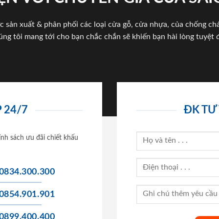
c sản xuất & phân phối các loại cửa gỗ, cửa nhựa, của chống c
úng tôi mang tới cho bạn chắc chắn sẽ khiến bạn hài lòng tuyệt đ
 24/7
ĐK TƯ
ính sách ưu đãi chiết khấu
0834.300.300
0854.901.901
0899.400.400