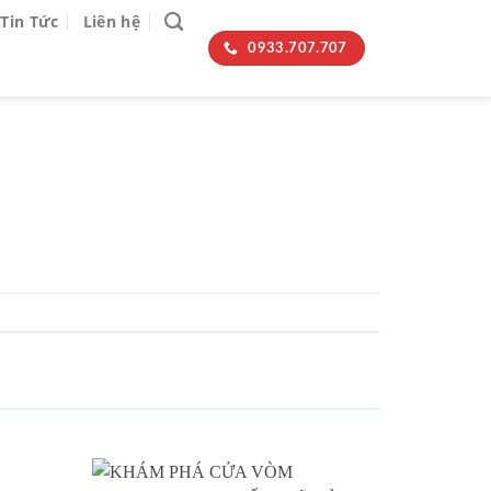
Tin Tức
Liên hệ
0933.707.707