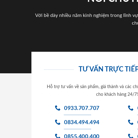
Với bề dày nhiều năm kinh nghiệm trong lĩnh vự
ch
TƯ VẤN TRỰC TIẾP
Hỗ trợ tư vấn về sản phẩm, giá thành và các ch
cho khách hàng 24/7!
0933.707.707
0834.494.494
0855.400.400