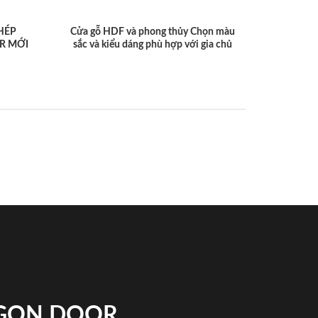
HÉP
Cửa gỗ HDF và phong thủy Chọn màu
R MỚI
sắc và kiểu dáng phù hợp với gia chủ
IGON DOOR