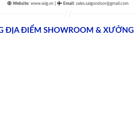
|
Website:
www.wig.vn
Email
:
sales.saigondoor@gmail.com
G ĐỊA ĐIỂM SHOWROOM & XƯỞNG 