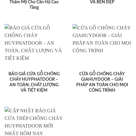
Thẩm Mỹ Cho Căn Hộ Cao
VÀ BỀN ĐẸP
Tầng
BÁO GIÁ CỬA GỖ CHỐNG
CỬA GỖ CHỐNG CHÁY
CHÁY HUYPHATDOOR –
GIAHUYDOOR – GIẢI
AN TOÀN, CHẤT LƯỢNG
PHÁP AN TOÀN CHO MỌI
VÀ TIẾT KIỆM
CÔNG TRÌNH