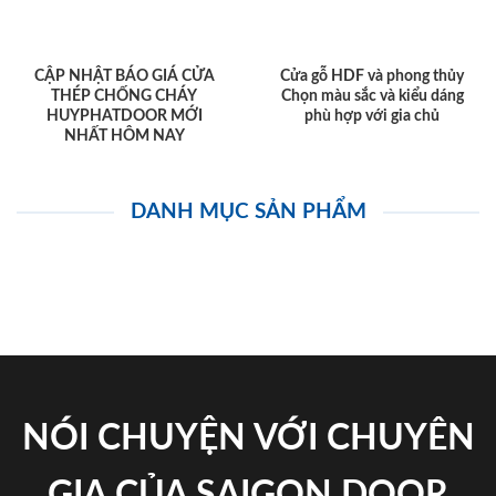
CẬP NHẬT BÁO GIÁ CỬA
Cửa gỗ HDF và phong thủy
THÉP CHỐNG CHÁY
Chọn màu sắc và kiểu dáng
HUYPHATDOOR MỚI
phù hợp với gia chủ
NHẤT HÔM NAY
DANH MỤC SẢN PHẨM
NÓI CHUYỆN VỚI CHUYÊN
GIA CỦA SAIGON DOOR