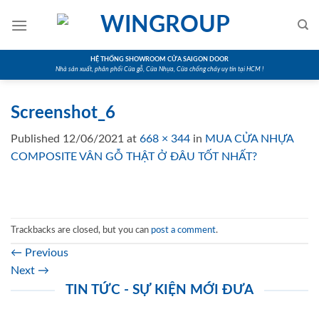
Skip
to
content
HỆ THỐNG SHOWROOM CỬA SAIGON DOOR
Nhà sản xuất, phân phối Cửa gỗ, Cửa Nhựa, Cửa chống cháy uy tín tại HCM !
Screenshot_6
Published
12/06/2021
at
668 × 344
in
MUA CỬA NHỰA
COMPOSITE VÂN GỖ THẬT Ở ĐÂU TỐT NHẤT?
Trackbacks are closed, but you can
post a comment
.
←
Previous
Next
→
TIN TỨC - SỰ KIỆN MỚI ĐƯA