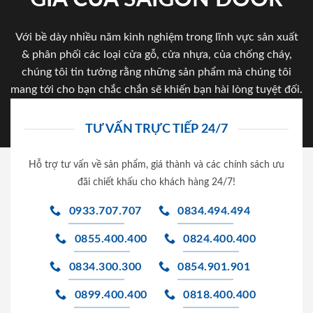
Với bề dày nhiều năm kinh nghiệm trong lĩnh vực sản xuất
& phân phối các loại cửa gỗ, cửa nhựa, của chống cháy,
chúng tôi tin tưởng rằng những sản phẩm mà chúng tôi
mang tới cho bạn chắc chắn sẽ khiến bạn hài lòng tuyệt đối.
TƯ VẤN TRỰC TIẾP 24/7
Hỗ trợ tư vấn về sản phẩm, giá thành và các chính sách ưu
đãi chiết khấu cho khách hàng 24/7!
0933.707.707
0834.494.494
0855.400.400
0824.400.400
0834.300.300
0854.901.901
0899.400.400
0818.400.400