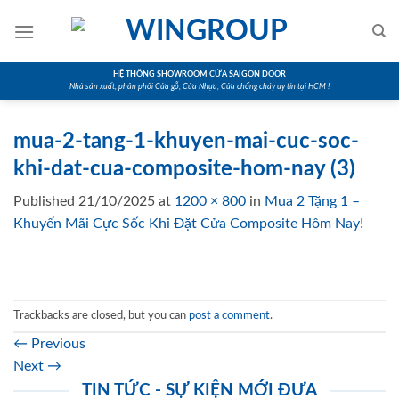
Skip
to
content
HỆ THỐNG SHOWROOM CỬA SAIGON DOOR
Nhà sản xuất, phân phối Cửa gỗ, Cửa Nhựa, Cửa chống cháy uy tín tại HCM !
mua-2-tang-1-khuyen-mai-cuc-soc-
khi-dat-cua-composite-hom-nay (3)
Published
21/10/2025
at
1200 × 800
in
Mua 2 Tặng 1 –
Khuyến Mãi Cực Sốc Khi Đặt Cửa Composite Hôm Nay!
Trackbacks are closed, but you can
post a comment
.
←
Previous
Next
→
TIN TỨC - SỰ KIỆN MỚI ĐƯA