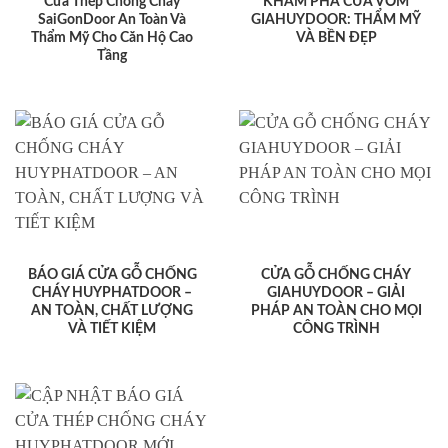
Cửa Thép Chống Cháy
KHÁM PHÁ CỬA VÒM
SaiGonDoor An Toàn Và
GIAHUYDOOR: THẨM MỸ
Thẩm Mỹ Cho Căn Hộ Cao
VÀ BỀN ĐẸP
Tầng
BÁO GIÁ CỬA GỖ CHỐNG
CỬA GỖ CHỐNG CHÁY
CHÁY HUYPHATDOOR –
GIAHUYDOOR – GIẢI
AN TOÀN, CHẤT LƯỢNG
PHÁP AN TOÀN CHO MỌI
VÀ TIẾT KIỆM
CÔNG TRÌNH