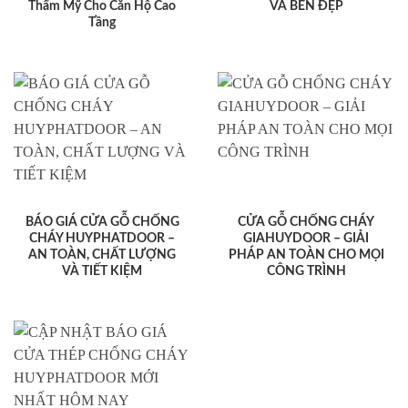
Thẩm Mỹ Cho Căn Hộ Cao
VÀ BỀN ĐẸP
Tầng
BÁO GIÁ CỬA GỖ CHỐNG
CỬA GỖ CHỐNG CHÁY
CHÁY HUYPHATDOOR –
GIAHUYDOOR – GIẢI
AN TOÀN, CHẤT LƯỢNG
PHÁP AN TOÀN CHO MỌI
VÀ TIẾT KIỆM
CÔNG TRÌNH