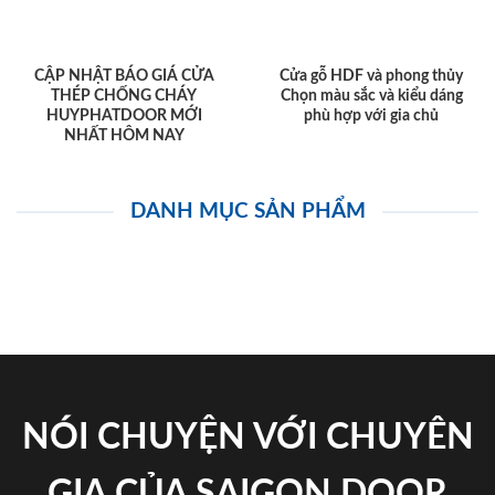
CẬP NHẬT BÁO GIÁ CỬA
Cửa gỗ HDF và phong thủy
THÉP CHỐNG CHÁY
Chọn màu sắc và kiểu dáng
HUYPHATDOOR MỚI
phù hợp với gia chủ
NHẤT HÔM NAY
DANH MỤC SẢN PHẨM
NÓI CHUYỆN VỚI CHUYÊN
GIA CỦA SAIGON DOOR