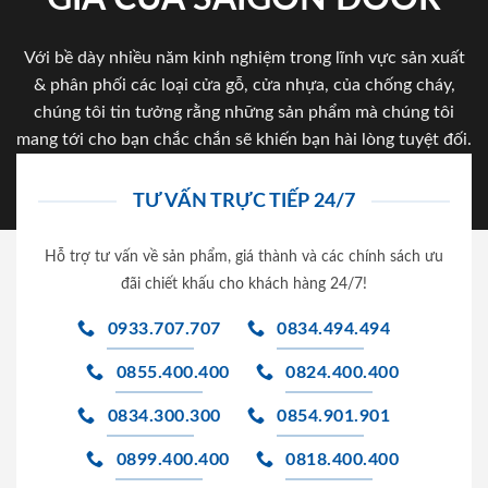
Với bề dày nhiều năm kinh nghiệm trong lĩnh vực sản xuất
& phân phối các loại cửa gỗ, cửa nhựa, của chống cháy,
chúng tôi tin tưởng rằng những sản phẩm mà chúng tôi
mang tới cho bạn chắc chắn sẽ khiến bạn hài lòng tuyệt đối.
TƯ VẤN TRỰC TIẾP 24/7
Hỗ trợ tư vấn về sản phẩm, giá thành và các chính sách ưu
đãi chiết khấu cho khách hàng 24/7!
0933.707.707
0834.494.494
0855.400.400
0824.400.400
0834.300.300
0854.901.901
0899.400.400
0818.400.400