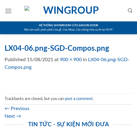
Skip
to
content
HỆ THỐNG SHOWROOM CỬA SAIGON DOOR
Nhà sản xuất, phân phối Cửa gỗ, Cửa Nhựa, Cửa chống cháy uy tín tại HCM !
LX04-06.png-SGD-Compos.png
Published
15/08/2021
at
900 × 900
in
LX04-06.png-SGD-
Compos.png
Trackbacks are closed, but you can
post a comment
.
←
Previous
Next
→
TIN TỨC - SỰ KIỆN MỚI ĐƯA