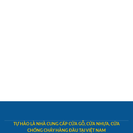
TỰ HÀO LÀ NHÀ CUNG CẤP CỬA GỖ, CỬA NHỰA, CỬA
CHỐNG CHÁY HÀNG ĐẦU TẠI VIỆT NAM