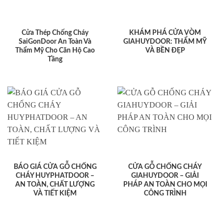
Cửa Thép Chống Cháy
KHÁM PHÁ CỬA VÒM
SaiGonDoor An Toàn Và
GIAHUYDOOR: THẨM MỸ
Thẩm Mỹ Cho Căn Hộ Cao
VÀ BỀN ĐẸP
Tầng
BÁO GIÁ CỬA GỖ CHỐNG
CỬA GỖ CHỐNG CHÁY
CHÁY HUYPHATDOOR –
GIAHUYDOOR – GIẢI
AN TOÀN, CHẤT LƯỢNG
PHÁP AN TOÀN CHO MỌI
VÀ TIẾT KIỆM
CÔNG TRÌNH