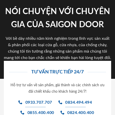
NÓI CHUYỆN VỚI CHUYÊN
GIA CỦA SAIGON DOOR
Với bề dày nhiều năm kinh nghiệm trong lĩnh vực sản xuất
& phân phối các loại cửa gỗ, cửa nhựa, của chống cháy,
chúng tôi tin tưởng rằng những sản phẩm mà chúng tôi
mang tới cho bạn chắc chắn sẽ khiến bạn hài lòng tuyệt đối.
TƯ VẤN TRỰC TIẾP 24/7
Hỗ trợ tư vấn về sản phẩm, giá thành và các chính sách ưu
đãi chiết khấu cho khách hàng 24/7!
0933.707.707
0834.494.494
0855.400.400
0824.400.400