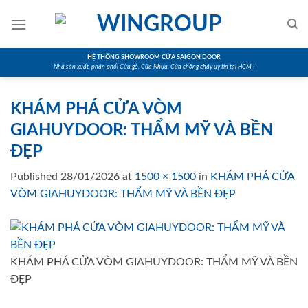
Skip
to
content
HỆ THỐNG SHOWROOM CỬA SAIGON DOOR
Nhà sản xuất, phân phối Cửa gỗ, Cửa Nhựa, Cửa chống cháy uy tín tại HCM !
KHÁM PHÁ CỬA VÒM
GIAHUYDOOR: THẨM MỸ VÀ BỀN
ĐẸP
Published
28/01/2026
at
1500 × 1500
in
KHÁM PHÁ CỬA
VÒM GIAHUYDOOR: THẨM MỸ VÀ BỀN ĐẸP
KHÁM PHÁ CỬA VÒM GIAHUYDOOR: THẨM MỸ VÀ BỀN
ĐẸP