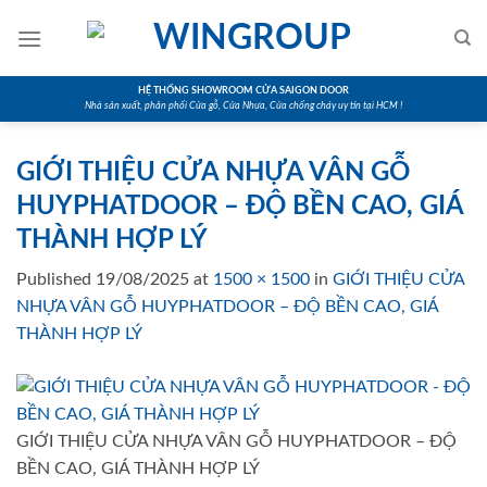
Skip
to
content
HỆ THỐNG SHOWROOM CỬA SAIGON DOOR
Nhà sản xuất, phân phối Cửa gỗ, Cửa Nhựa, Cửa chống cháy uy tín tại HCM !
GIỚI THIỆU CỬA NHỰA VÂN GỖ
HUYPHATDOOR – ĐỘ BỀN CAO, GIÁ
THÀNH HỢP LÝ
Published
19/08/2025
at
1500 × 1500
in
GIỚI THIỆU CỬA
NHỰA VÂN GỖ HUYPHATDOOR – ĐỘ BỀN CAO, GIÁ
THÀNH HỢP LÝ
GIỚI THIỆU CỬA NHỰA VÂN GỖ HUYPHATDOOR – ĐỘ
BỀN CAO, GIÁ THÀNH HỢP LÝ