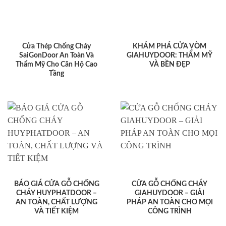
Cửa Thép Chống Cháy
KHÁM PHÁ CỬA VÒM
SaiGonDoor An Toàn Và
GIAHUYDOOR: THẨM MỸ
Thẩm Mỹ Cho Căn Hộ Cao
VÀ BỀN ĐẸP
Tầng
BÁO GIÁ CỬA GỖ CHỐNG
CỬA GỖ CHỐNG CHÁY
CHÁY HUYPHATDOOR –
GIAHUYDOOR – GIẢI
AN TOÀN, CHẤT LƯỢNG
PHÁP AN TOÀN CHO MỌI
VÀ TIẾT KIỆM
CÔNG TRÌNH