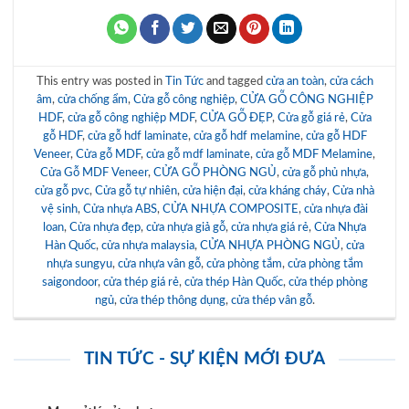
This entry was posted in
Tin Tức
and tagged
cửa an toàn
,
cửa cách
âm
,
cửa chống ẩm
,
Cửa gỗ công nghiệp
,
CỬA GỖ CÔNG NGHIỆP
HDF
,
cửa gỗ công nghiệp MDF
,
CỬA GỖ ĐẸP
,
Cửa gỗ giá rẻ
,
Cửa
gỗ HDF
,
cửa gỗ hdf laminate
,
cửa gỗ hdf melamine
,
cửa gỗ HDF
Veneer
,
Cửa gỗ MDF
,
cửa gỗ mdf laminate
,
cửa gỗ MDF Melamine
,
Cửa Gỗ MDF Veneer
,
CỬA GỖ PHÒNG NGỦ
,
cửa gỗ phủ nhựa
,
cửa gỗ pvc
,
Cửa gỗ tự nhiên
,
cửa hiện đại
,
cửa kháng cháy
,
Cửa nhà
vệ sinh
,
Cửa nhựa ABS
,
CỬA NHỰA COMPOSITE
,
cửa nhựa đài
loan
,
Cửa nhựa đẹp
,
cửa nhựa giả gỗ
,
cửa nhựa giá rẻ
,
Cửa Nhựa
Hàn Quốc
,
cửa nhựa malaysia
,
CỬA NHỰA PHÒNG NGỦ
,
cửa
nhựa sungyu
,
cửa nhựa vân gỗ
,
cửa phòng tắm
,
cửa phòng tắm
saigondoor
,
cửa thép giá rẻ
,
cửa thép Hàn Quốc
,
cửa thép phòng
ngủ
,
cửa thép thông dụng
,
cửa thép vân gỗ
.
TIN TỨC - SỰ KIỆN MỚI ĐƯA