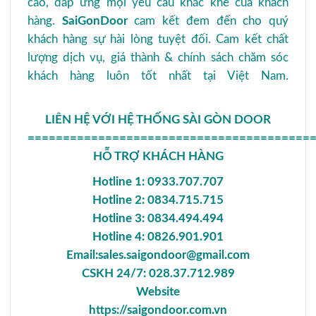
cao, đáp ứng mọi yêu cầu khắc khe của khách
hàng.
SaiGonDoor
cam kết đem đến cho quý
khách hàng sự hài lòng tuyệt đối. Cam kết chất
lượng dịch vụ, giá thành & chính sách chăm sóc
khách hàng luôn tốt nhất tại Việt Nam.
LIÊN HỆ VỚI HỆ THỐNG SÀI GÒN DOOR
========================================
HỖ TRỢ KHÁCH HÀNG
Hotline 1: 0933.707.707
Hotline 2: 0834.715.715
Hotline 3: 0834.494.494
Hotline 4: 0826.901.901
Email:
sales.saigondoor@gmail.com
CSKH 24/7: 028.37.712.989
Website
https://saigondoor.com.vn