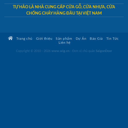
TỰ HÀO LÀ NHÀ CUNG CẤP CỬA GỖ, CỬA NHỰA, CỬA
CHỐNG CHÁY HÀNG ĐẦU TẠI VIỆT NAM
Trang chủ
Giới thiệu
Sản phẩm
Dự Án
Báo Giá
Tin Tức
Liên hệ
Copyright © 2010 - 2026
www.wig.vn
- Đơn vị chủ quản
SaigonDoor