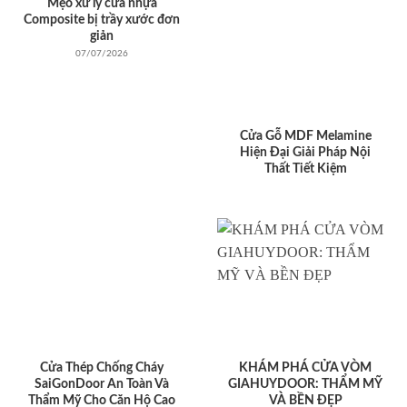
Mẹo xử lý cửa nhựa
Composite bị trầy xước đơn
giản
07/07/2026
Cửa Gỗ MDF Melamine
Hiện Đại Giải Pháp Nội
Thất Tiết Kiệm
Cửa Thép Chống Cháy
KHÁM PHÁ CỬA VÒM
SaiGonDoor An Toàn Và
GIAHUYDOOR: THẨM MỸ
Thẩm Mỹ Cho Căn Hộ Cao
VÀ BỀN ĐẸP