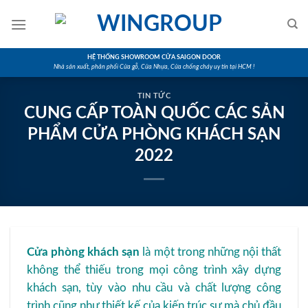
Skip
to
content
HỆ THỐNG SHOWROOM CỬA SAIGON DOOR
Nhà sản xuất, phân phối Cửa gỗ, Cửa Nhựa, Cửa chống cháy uy tín tại HCM !
TIN TỨC
CUNG CẤP TOÀN QUỐC CÁC SẢN
PHẨM CỬA PHÒNG KHÁCH SẠN
2022
Cửa phòng khách sạn
là một trong những nội thất
không thể thiếu trong mọi công trình xây dựng
khách sạn, tùy vào nhu cầu và chất lượng công
trình cũng như thiết kế của kiến trúc sư mà chủ đầu