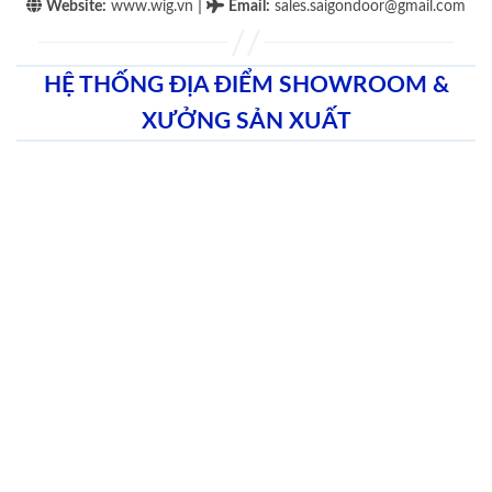
|
Website:
www.wig.vn
Email
:
sales.saigondoor@gmail.com
HỆ THỐNG ĐỊA ĐIỂM SHOWROOM &
XƯỞNG SẢN XUẤT