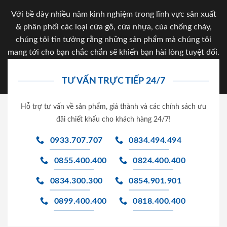
Với bề dày nhiều năm kinh nghiệm trong lĩnh vực sản xuất
& phân phối các loại cửa gỗ, cửa nhựa, của chống cháy,
chúng tôi tin tưởng rằng những sản phẩm mà chúng tôi
mang tới cho bạn chắc chắn sẽ khiến bạn hài lòng tuyệt đối.
TƯ VẤN TRỰC TIẾP 24/7
Hỗ trợ tư vấn về sản phẩm, giá thành và các chính sách ưu
đãi chiết khấu cho khách hàng 24/7!
0933.707.707
0834.494.494
0855.400.400
0824.400.400
0834.300.300
0854.901.901
0899.400.400
0818.400.400