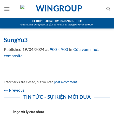
Skip
to
content
HỆ THỐNG SHOWROOM CỬA SAIGON DOOR
Nhà sản xuất, phân phối Cửa gỗ, Cửa Nhựa, Cửa chống cháy uy tín tại HCM !
SungYu3
Published
19/04/2024
at
900 × 900
in
Cửa vòm nhựa
composite
Trackbacks are closed, but you can
post a comment
.
←
Previous
TIN TỨC - SỰ KIỆN MỚI ĐƯA
Mẹo xử lý cửa nhựa