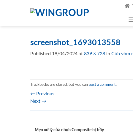
Skip
to
content
screenshot_1693013558
Published
19/04/2024
at
839 × 728
in
Cửa vòm 
Trackbacks are closed, but you can
post a comment
.
←
Previous
Next
→
Mẹo xử lý cửa nhựa Composite bị trầy