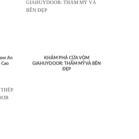
oor An
KHÁM PHÁ CỬA VÒM
 Cao
GIAHUYDOOR: THẨM MỸ VÀ BỀN
ĐẸP