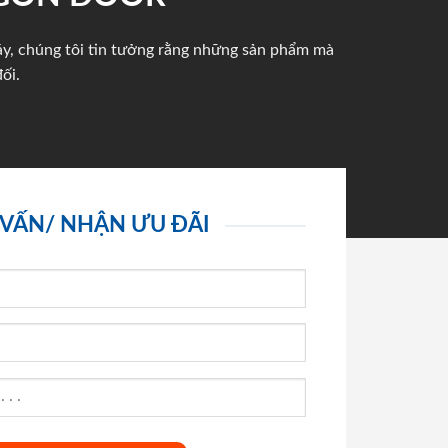
háy, chúng tôi tin tưởng rằng những sản phẩm mà
ối.
 VẤN/ NHẬN ƯU ĐÃI