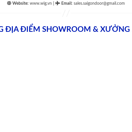
|
Website:
www.wig.vn
Email
:
sales.saigondoor@gmail.com
G ĐỊA ĐIỂM SHOWROOM & XƯỞNG 