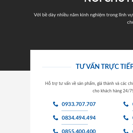
Với bề dày nhiều năm kinh nghiệm trong lĩnh vự
ch
TƯ VẤN TRỰC TIẾP
Hỗ trợ tư vấn về sản phẩm, giá thành và các ch
cho khách hàng 24/7!
0933.707.707
0834.494.494
0855.400.400