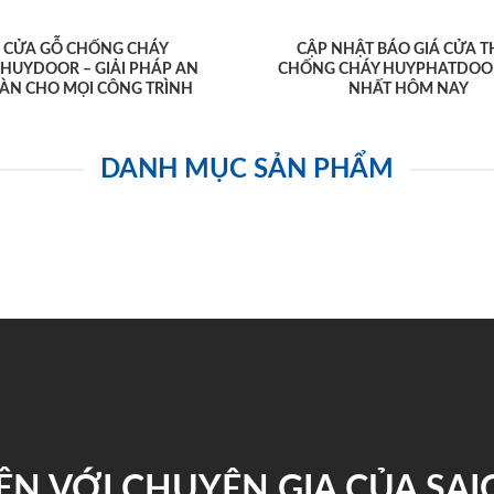
CỬA GỖ CHỐNG CHÁY
CẬP NHẬT BÁO GIÁ CỬA T
AHUYDOOR – GIẢI PHÁP AN
CHỐNG CHÁY HUYPHATDOO
ÀN CHO MỌI CÔNG TRÌNH
NHẤT HÔM NAY
DANH MỤC SẢN PHẨM
ỆN VỚI CHUYÊN GIA CỦA SA