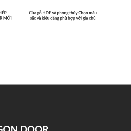
HÉP
Cửa gỗ HDF và phong thủy Chọn màu
R MỚI
sắc và kiểu dáng phù hợp với gia chủ
IGON DOOR