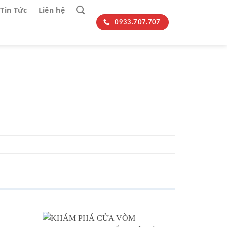
Tin Tức
Liên hệ
0933.707.707