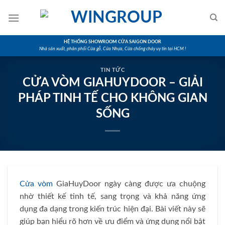
Skip
to
content
HỆ THỐNG SHOWROOM CỬA SAIGON DOOR
Nhà sản xuất, phân phối Cửa gỗ, Cửa Nhựa, Cửa chống cháy uy tín tại HCM !
TIN TỨC
CỬA VÒM GIAHUYDOOR – GIẢI
PHÁP TINH TẾ CHO KHÔNG GIAN
SỐNG
Cửa vòm
GiaHuyDoor ngày càng được ưa chuộng
nhờ thiết kế tinh tế, sang trọng và khả năng ứng
dụng đa dạng trong kiến trúc hiện đại. Bài viết này sẽ
giúp bạn hiểu rõ hơn về ưu điểm và ứng dụng nổi bật