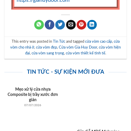
https://giahuydoor.com
This entry was posted in
Tin Tức
and tagged
cửa vòm cao cấp
,
cửa
vòm cho nhà ở
,
cửa vòm đẹp
,
Cửa vòm Gia Huy Door
,
cửa vòm hiện
đại
,
cửa vòm sang trọng
,
cửa vòm thiết kế tinh tế
.
TIN TỨC - SỰ KIỆN MỚI ĐƯA
Mẹo xử lý cửa nhựa
Composite bị trầy xước đơn
giản
07/07/2026