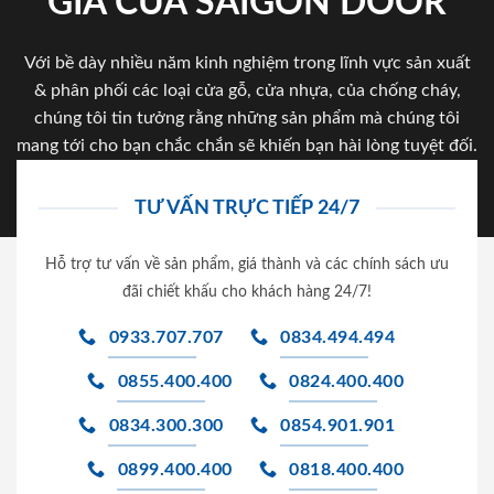
GIA CỦA SAIGON DOOR
Với bề dày nhiều năm kinh nghiệm trong lĩnh vực sản xuất
& phân phối các loại cửa gỗ, cửa nhựa, của chống cháy,
chúng tôi tin tưởng rằng những sản phẩm mà chúng tôi
mang tới cho bạn chắc chắn sẽ khiến bạn hài lòng tuyệt đối.
TƯ VẤN TRỰC TIẾP 24/7
Hỗ trợ tư vấn về sản phẩm, giá thành và các chính sách ưu
đãi chiết khấu cho khách hàng 24/7!
0933.707.707
0834.494.494
0855.400.400
0824.400.400
0834.300.300
0854.901.901
0899.400.400
0818.400.400