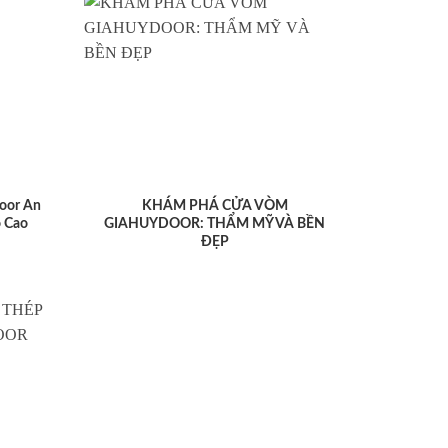
oor An
KHÁM PHÁ CỬA VÒM
 Cao
GIAHUYDOOR: THẨM MỸ VÀ BỀN
ĐẸP