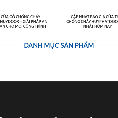
CỬA GỖ CHỐNG CHÁY
CẬP NHẬT BÁO GIÁ CỬA T
AHUYDOOR – GIẢI PHÁP AN
CHỐNG CHÁY HUYPHATDOO
ÀN CHO MỌI CÔNG TRÌNH
NHẤT HÔM NAY
DANH MỤC SẢN PHẨM