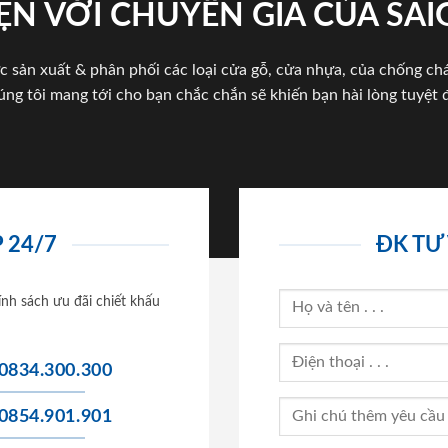
ỆN VỚI CHUYÊN GIA CỦA SA
c sản xuất & phân phối các loại cửa gỗ, cửa nhựa, của chống c
úng tôi mang tới cho bạn chắc chắn sẽ khiến bạn hài lòng tuyệt đ
 24/7
ĐK TƯ
ính sách ưu đãi chiết khấu
0834.300.300
0854.901.901