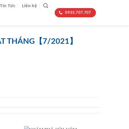
Tin Tức
Liên hệ
0933.707.707
NHẬT THÁNG【7/2021】