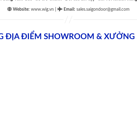
|
Website:
www.wig.vn
Email
:
sales.saigondoor@gmail.com
G ĐỊA ĐIỂM SHOWROOM & XƯỞNG 