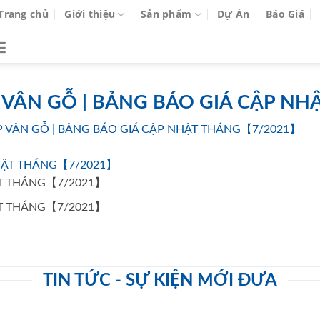
Trang chủ
Giới thiệu
Sản phẩm
Dự Án
Báo Giá
ÉP VÂN GỖ | BẢNG BÁO GIÁ CẬP 
P VÂN GỖ | BẢNG BÁO GIÁ CẬP NHẬT THÁNG【7/2021】
ẬT THÁNG【7/2021】
ẬT THÁNG【7/2021】
TIN TỨC - SỰ KIỆN MỚI ĐƯA