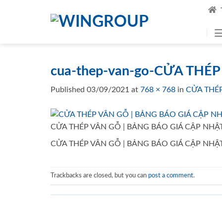
Skip
to
content
cua-thep-van-go-CỬA TH
Published
03/09/2021
at
768 × 768
in
CỬA THÉ
CỬA THÉP VÂN GỖ | BẢNG BÁO GIÁ CẬP NH
CỬA THÉP VÂN GỖ | BẢNG BÁO GIÁ CẬP NH
Trackbacks are closed, but you can
post a comment
.