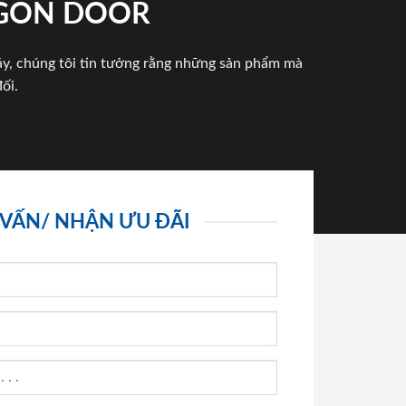
IGON DOOR
háy, chúng tôi tin tưởng rằng những sản phẩm mà
ối.
 VẤN/ NHẬN ƯU ĐÃI