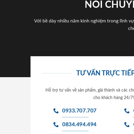
NÓI CHUY
Với bề dày nhiều năm kinh nghiệm trong lĩnh vự
ch
TƯ VẤN TRỰC TIẾP
Hỗ trợ tư vấn về sản phẩm, giá thành và các ch
cho khách hàng 24/7!
0933.707.707
0834.494.494