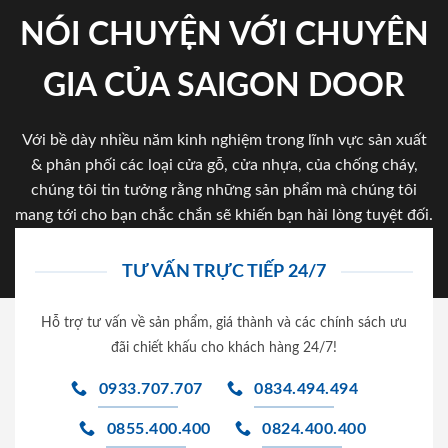
NÓI CHUYỆN VỚI CHUYÊN
GIA CỦA SAIGON DOOR
Với bề dày nhiều năm kinh nghiệm trong lĩnh vực sản xuất
& phân phối các loại cửa gỗ, cửa nhựa, của chống cháy,
chúng tôi tin tưởng rằng những sản phẩm mà chúng tôi
mang tới cho bạn chắc chắn sẽ khiến bạn hài lòng tuyệt đối.
TƯ VẤN TRỰC TIẾP 24/7
Hỗ trợ tư vấn về sản phẩm, giá thành và các chính sách ưu
đãi chiết khấu cho khách hàng 24/7!
0933.707.707
0834.494.494
0855.400.400
0824.400.400