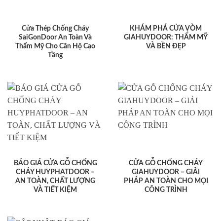
Cửa Thép Chống Cháy
KHÁM PHÁ CỬA VÒM
SaiGonDoor An Toàn Và
GIAHUYDOOR: THẨM MỸ
Thẩm Mỹ Cho Căn Hộ Cao
VÀ BỀN ĐẸP
Tầng
BÁO GIÁ CỬA GỖ CHỐNG
CỬA GỖ CHỐNG CHÁY
CHÁY HUYPHATDOOR –
GIAHUYDOOR – GIẢI
AN TOÀN, CHẤT LƯỢNG
PHÁP AN TOÀN CHO MỌI
VÀ TIẾT KIỆM
CÔNG TRÌNH