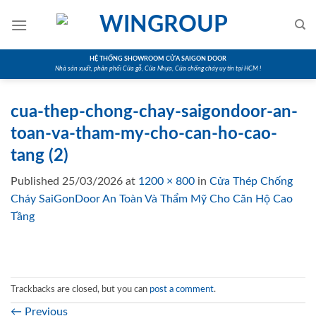
Skip
to
content
HỆ THỐNG SHOWROOM CỬA SAIGON DOOR
Nhà sản xuất, phân phối Cửa gỗ, Cửa Nhựa, Cửa chống cháy uy tín tại HCM !
cua-thep-chong-chay-saigondoor-an-
toan-va-tham-my-cho-can-ho-cao-
tang (2)
Published
25/03/2026
at
1200 × 800
in
Cửa Thép Chống
Cháy SaiGonDoor An Toàn Và Thẩm Mỹ Cho Căn Hộ Cao
Tầng
Trackbacks are closed, but you can
post a comment
.
←
Previous