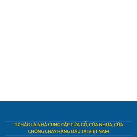
TỰ HÀO LÀ NHÀ CUNG CẤP CỬA GỖ, CỬA NHỰA, CỬA
CHỐNG CHÁY HÀNG ĐẦU TẠI VIỆT NAM