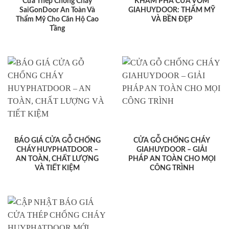
Cửa Thép Chống Cháy
KHÁM PHÁ CỬA VÒM
SaiGonDoor An Toàn Và
GIAHUYDOOR: THẨM MỸ
Thẩm Mỹ Cho Căn Hộ Cao
VÀ BỀN ĐẸP
Tầng
BÁO GIÁ CỬA GỖ CHỐNG
CỬA GỖ CHỐNG CHÁY
CHÁY HUYPHATDOOR –
GIAHUYDOOR – GIẢI
AN TOÀN, CHẤT LƯỢNG
PHÁP AN TOÀN CHO MỌI
VÀ TIẾT KIỆM
CÔNG TRÌNH