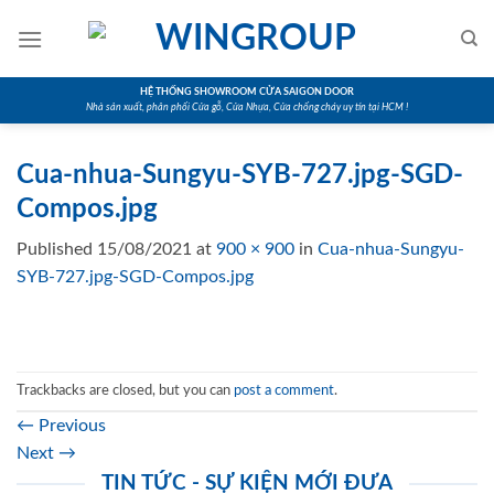
Skip
to
content
HỆ THỐNG SHOWROOM CỬA SAIGON DOOR
Nhà sản xuất, phân phối Cửa gỗ, Cửa Nhựa, Cửa chống cháy uy tín tại HCM !
Cua-nhua-Sungyu-SYB-727.jpg-SGD-
Compos.jpg
Published
15/08/2021
at
900 × 900
in
Cua-nhua-Sungyu-
SYB-727.jpg-SGD-Compos.jpg
Trackbacks are closed, but you can
post a comment
.
←
Previous
Next
→
TIN TỨC - SỰ KIỆN MỚI ĐƯA