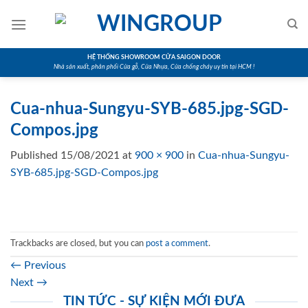
Skip
to
content
HỆ THỐNG SHOWROOM CỬA SAIGON DOOR
Nhà sản xuất, phân phối Cửa gỗ, Cửa Nhựa, Cửa chống cháy uy tín tại HCM !
Cua-nhua-Sungyu-SYB-685.jpg-SGD-
Compos.jpg
Published
15/08/2021
at
900 × 900
in
Cua-nhua-Sungyu-
SYB-685.jpg-SGD-Compos.jpg
Trackbacks are closed, but you can
post a comment
.
←
Previous
Next
→
TIN TỨC - SỰ KIỆN MỚI ĐƯA