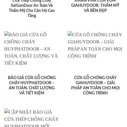
Cửa Thép Chống Cháy
KHÁM PHÁ CỬA VÒM
SaiGonDoor An Toàn Và
GIAHUYDOOR: THẨM MỸ
Thẩm Mỹ Cho Căn Hộ Cao
VÀ BỀN ĐẸP
Tầng
BÁO GIÁ CỬA GỖ CHỐNG
CỬA GỖ CHỐNG CHÁY
CHÁY HUYPHATDOOR –
GIAHUYDOOR – GIẢI
AN TOÀN, CHẤT LƯỢNG
PHÁP AN TOÀN CHO MỌI
VÀ TIẾT KIỆM
CÔNG TRÌNH