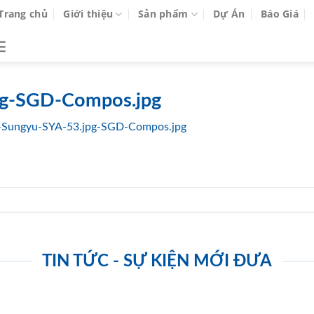
Trang chủ
Giới thiệu
Sản phẩm
Dự Án
Báo Giá
pg-SGD-Compos.jpg
-Sungyu-SYA-53.jpg-SGD-Compos.jpg
TIN TỨC - SỰ KIỆN MỚI ĐƯA