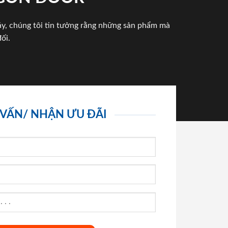
háy, chúng tôi tin tưởng rằng những sản phẩm mà
ối.
 VẤN/ NHẬN ƯU ĐÃI