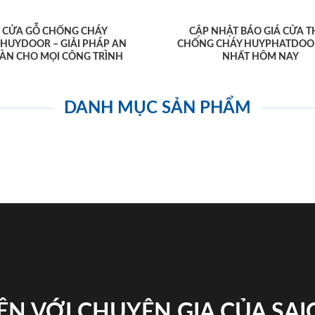
CỬA GỖ CHỐNG CHÁY
CẬP NHẬT BÁO GIÁ CỬA T
AHUYDOOR – GIẢI PHÁP AN
CHỐNG CHÁY HUYPHATDOO
ÀN CHO MỌI CÔNG TRÌNH
NHẤT HÔM NAY
DANH MỤC SẢN PHẨM
ỆN VỚI CHUYÊN GIA CỦA SA