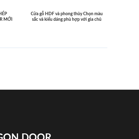
HÉP
Cửa gỗ HDF và phong thủy Chọn màu
R MỚI
sắc và kiểu dáng phù hợp với gia chủ
IGON DOOR