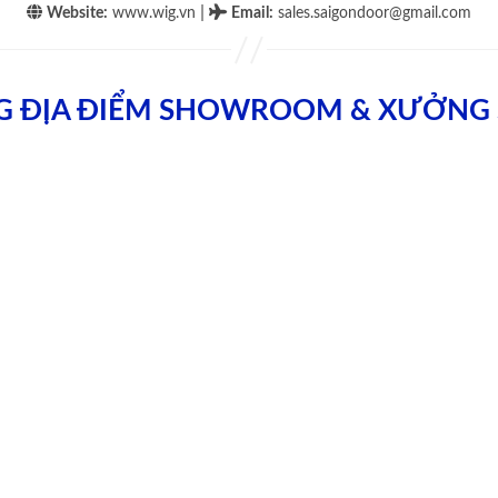
|
Website:
www.wig.vn
Email
:
sales.saigondoor@gmail.com
G ĐỊA ĐIỂM SHOWROOM & XƯỞNG 