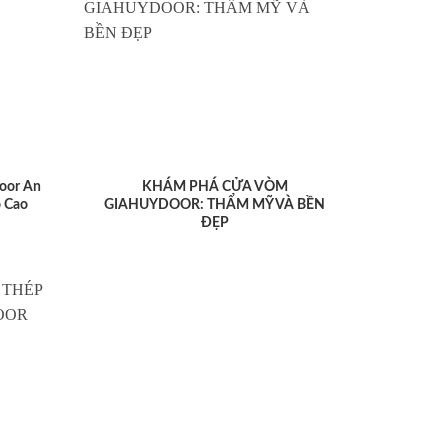
oor An
KHÁM PHÁ CỬA VÒM
 Cao
GIAHUYDOOR: THẨM MỸ VÀ BỀN
ĐẸP