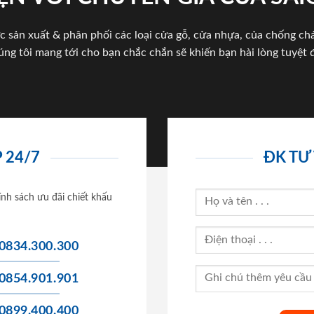
c sản xuất & phân phối các loại cửa gỗ, cửa nhựa, của chống c
úng tôi mang tới cho bạn chắc chắn sẽ khiến bạn hài lòng tuyệt đ
 24/7
ĐK TƯ
ính sách ưu đãi chiết khấu
0834.300.300
0854.901.901
0899.400.400