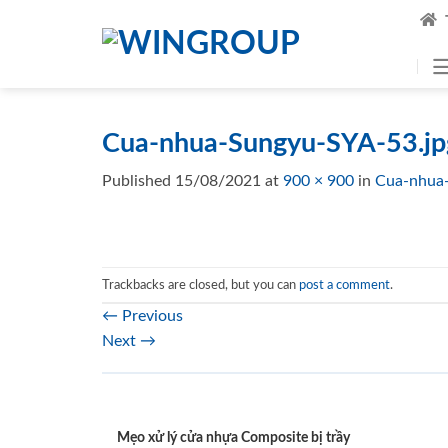
Skip
to
content
Cua-nhua-Sungyu-SYA-53.j
Published
15/08/2021
at
900 × 900
in
Cua-nhua
Trackbacks are closed, but you can
post a comment
.
←
Previous
Next
→
Mẹo xử lý cửa nhựa Composite bị trầy