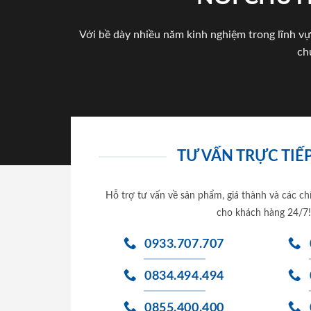
Với bề dày nhiều năm kinh nghiệm trong lĩnh vự
ch
TƯ VẤN TRỰC TIẾP
Hỗ trợ tư vấn về sản phẩm, giá thành và các ch
cho khách hàng 24/7!
0933.707.707
0834.494.494
0855.400.400