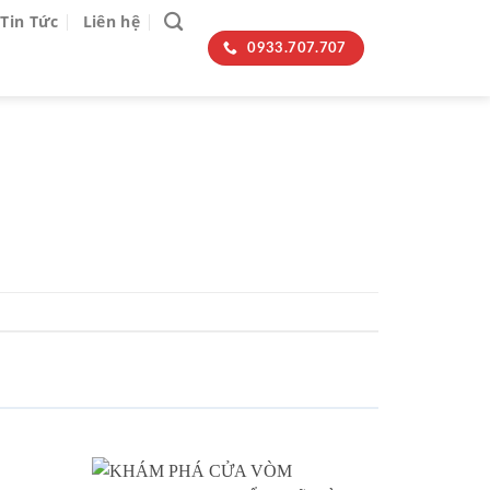
Tin Tức
Liên hệ
0933.707.707