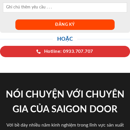
HOẶC
Hotline: 0933.707.707
NÓI CHUYỆN VỚI CHUYÊN
GIA CỦA SAIGON DOOR
Với bề dày nhiều năm kinh nghiệm trong lĩnh vực sản xuất