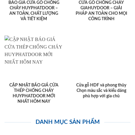
BÁO GIÁ CỬA GỖ CHỐNG
CỬA GỖ CHỐNG CHÁY
CHÁY HUYPHATDOOR –
GIAHUYDOOR – GIẢI
AN TOÀN, CHẤT LƯỢNG
PHÁP AN TOÀN CHO MỌI
VÀ TIẾT KIỆM
CÔNG TRÌNH
CẬP NHẬT BÁO GIÁ CỬA
Cửa gỗ HDF và phong thủy
THÉP CHỐNG CHÁY
Chọn màu sắc và kiểu dáng
HUYPHATDOOR MỚI
phù hợp với gia chủ
NHẤT HÔM NAY
DANH MỤC SẢN PHẨM