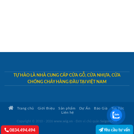
TỰ HÀO LÀ NHÀ CUNG CẤP CỬA GỖ, CỬA NHỰA, CỬA
CHỐNG CHÁY HÀNG ĐẦU TẠI VIỆT NAM
Trang chủ
Giới thiệu
Sản phẩm
Dự Án
Báo Giá
Tin Tức
Liên hệ
Copyright © 2010 - 2026
www.wig.vn
- Đơn vị chủ quản
SaigonDoor
Yêu cầu tư vấn
0834.494.494