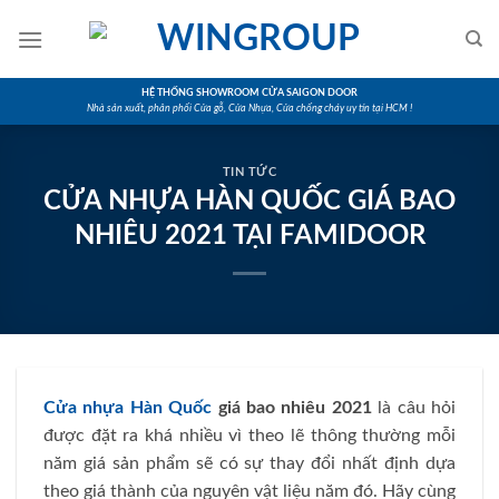
Skip
to
content
HỆ THỐNG SHOWROOM CỬA SAIGON DOOR
Nhà sản xuất, phân phối Cửa gỗ, Cửa Nhựa, Cửa chống cháy uy tín tại HCM !
TIN TỨC
CỬA NHỰA HÀN QUỐC GIÁ BAO
NHIÊU 2021 TẠI FAMIDOOR
Cửa nhựa Hàn Quốc
giá bao nhiêu 2021
là câu hỏi
được đặt ra khá nhiều vì theo lẽ thông thường mỗi
năm giá sản phẩm sẽ có sự thay đổi nhất định dựa
theo giá thành của nguyên vật liệu năm đó. Hãy cùng