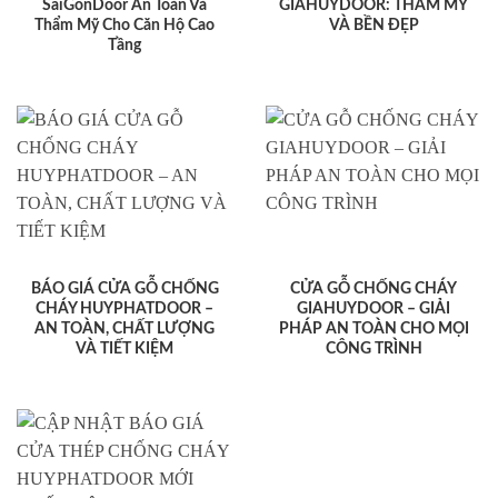
SaiGonDoor An Toàn Và
GIAHUYDOOR: THẨM MỸ
Thẩm Mỹ Cho Căn Hộ Cao
VÀ BỀN ĐẸP
Tầng
BÁO GIÁ CỬA GỖ CHỐNG
CỬA GỖ CHỐNG CHÁY
CHÁY HUYPHATDOOR –
GIAHUYDOOR – GIẢI
AN TOÀN, CHẤT LƯỢNG
PHÁP AN TOÀN CHO MỌI
VÀ TIẾT KIỆM
CÔNG TRÌNH