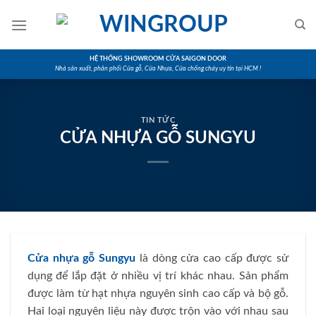
Skip
to
content
HỆ THỐNG SHOWROOM CỬA SAIGON DOOR
Nhà sản xuất, phân phối Cửa gỗ, Cửa Nhựa, Cửa chống cháy uy tín tại HCM !
TIN TỨC
CỬA NHỰA GỖ SUNGYU
Cửa nhựa gỗ Sungyu
là dòng cửa cao cấp được sử
dụng để lắp đặt ở nhiều vị trí khác nhau. Sản phẩm
được làm từ hạt nhựa nguyên sinh cao cấp và bộ gỗ.
Hai loại nguyên liệu này được trộn vào với nhau sau