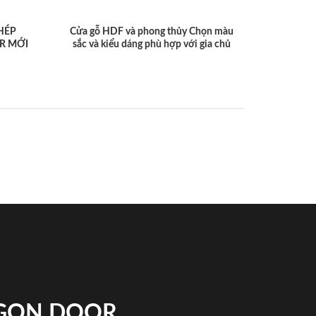
HÉP
Cửa gỗ HDF và phong thủy Chọn màu
R MỚI
sắc và kiểu dáng phù hợp với gia chủ
IGON DOOR