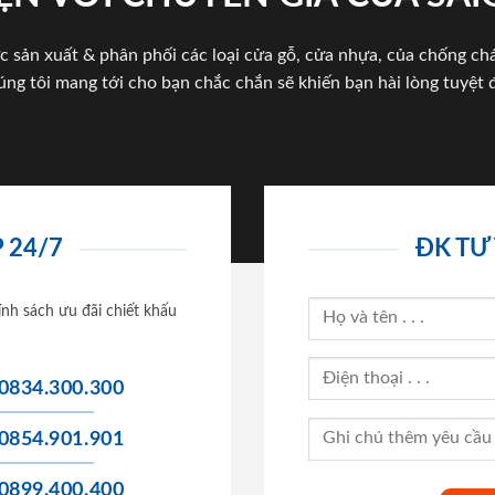
c sản xuất & phân phối các loại cửa gỗ, cửa nhựa, của chống c
úng tôi mang tới cho bạn chắc chắn sẽ khiến bạn hài lòng tuyệt đ
 24/7
ĐK TƯ
ính sách ưu đãi chiết khấu
0834.300.300
0854.901.901
0899.400.400