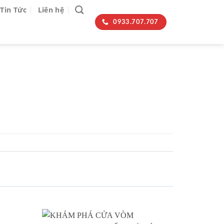
Tin Tức
Liên hệ
0933.707.707