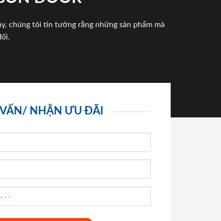
háy, chúng tôi tin tưởng rằng những sản phẩm mà
ối.
 VẤN/ NHẬN ƯU ĐÃI