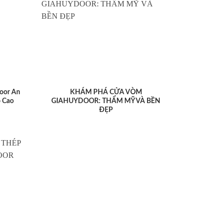
oor An
KHÁM PHÁ CỬA VÒM
 Cao
GIAHUYDOOR: THẨM MỸ VÀ BỀN
ĐẸP