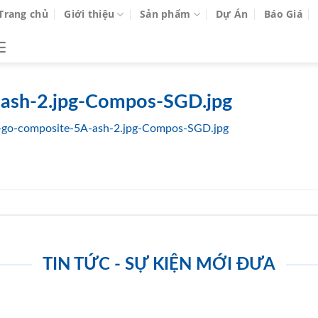
Trang chủ
Giới thiệu
Sản phẩm
Dự Án
Báo Giá
ash-2.jpg-Compos-SGD.jpg
go-composite-5A-ash-2.jpg-Compos-SGD.jpg
TIN TỨC - SỰ KIỆN MỚI ĐƯA