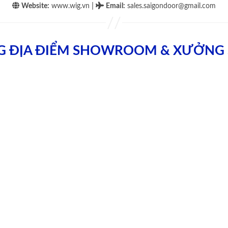
|
Website:
www.wig.vn
Email
:
sales.saigondoor@gmail.com
G ĐỊA ĐIỂM SHOWROOM & XƯỞNG 