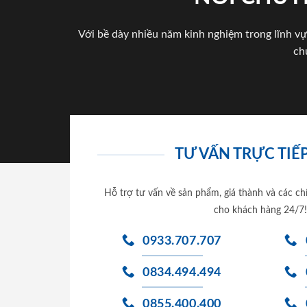
Với bề dày nhiều năm kinh nghiệm trong lĩnh vự
ch
TƯ VẤN TRỰC TIẾP
Hỗ trợ tư vấn về sản phẩm, giá thành và các ch
cho khách hàng 24/7!
0933.707.707
0834.494.494
0855.400.400