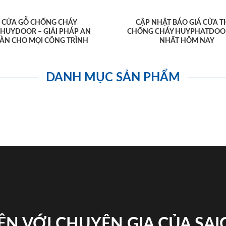
CỬA GỖ CHỐNG CHÁY
CẬP NHẬT BÁO GIÁ CỬA T
AHUYDOOR – GIẢI PHÁP AN
CHỐNG CHÁY HUYPHATDOO
ÀN CHO MỌI CÔNG TRÌNH
NHẤT HÔM NAY
DANH MỤC SẢN PHẨM
ỆN VỚI CHUYÊN GIA CỦA SA