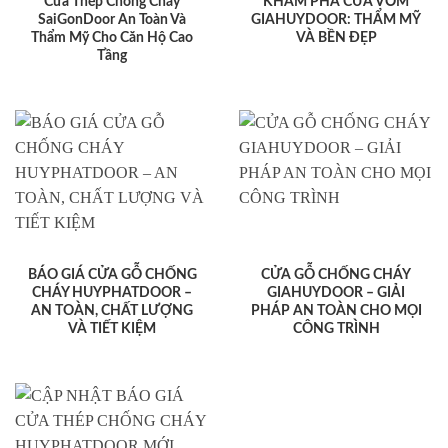
Cửa Thép Chống Cháy
KHÁM PHÁ CỬA VÒM
SaiGonDoor An Toàn Và
GIAHUYDOOR: THẨM MỸ
Thẩm Mỹ Cho Căn Hộ Cao
VÀ BỀN ĐẸP
Tầng
BÁO GIÁ CỬA GỖ CHỐNG
CỬA GỖ CHỐNG CHÁY
CHÁY HUYPHATDOOR –
GIAHUYDOOR – GIẢI
AN TOÀN, CHẤT LƯỢNG
PHÁP AN TOÀN CHO MỌI
VÀ TIẾT KIỆM
CÔNG TRÌNH