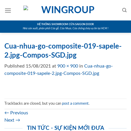
Skip
to
content
HỆ THỐNG SHOWROOM CỬA SAIGON DOOR
Nhà sản xuất, phân phối Cửa gỗ, Cửa Nhựa, Cửa chống cháy uy tín tại HCM !
Cua-nhua-go-composite-019-sapele-
2.jpg-Compos-SGD.jpg
Published
15/08/2021
at
900 × 900
in
Cua-nhua-go-
composite-019-sapele-2.jpg-Compos-SGD.jpg
Trackbacks are closed, but you can
post a comment
.
←
Previous
Next
→
TIN TỨC - SỰ KIỆN MỚI ĐƯA