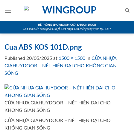
Skip
to
content
HỆ THỐNG SHOWROOM CỬA SAIGON DOOR
Nhà sản xuất, phân phối Cửa gỗ, Cửa Nhựa, Cửa chống cháy uy tín tại HCM !
Cua ABS KOS 101D.png
Published
20/05/2025
at
1500 × 1500
in
CỬA NHỰA
GIAHUYDOOR – NÉT HIỆN ĐẠI CHO KHÔNG GIAN
SỐNG
CỬA NHỰA GIAHUYDOOR – NÉT HIỆN ĐẠI CHO
KHÔNG GIAN SỐNG
CỬA NHỰA GIAHUYDOOR – NÉT HIỆN ĐẠI CHO
KHÔNG GIAN SỐNG