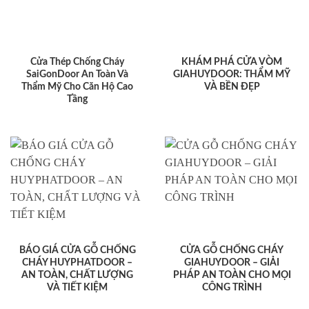
Cửa Thép Chống Cháy
KHÁM PHÁ CỬA VÒM
SaiGonDoor An Toàn Và
GIAHUYDOOR: THẨM MỸ
Thẩm Mỹ Cho Căn Hộ Cao
VÀ BỀN ĐẸP
Tầng
BÁO GIÁ CỬA GỖ CHỐNG
CỬA GỖ CHỐNG CHÁY
CHÁY HUYPHATDOOR –
GIAHUYDOOR – GIẢI
AN TOÀN, CHẤT LƯỢNG
PHÁP AN TOÀN CHO MỌI
VÀ TIẾT KIỆM
CÔNG TRÌNH