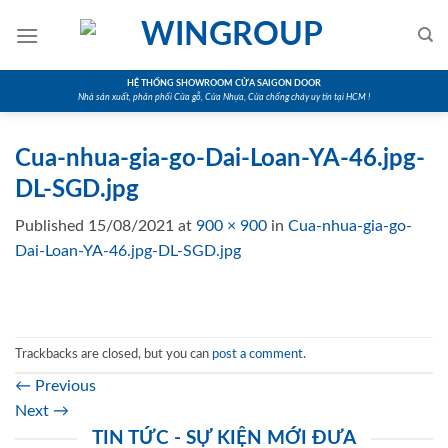
Skip
to
content
HỆ THỐNG SHOWROOM CỬA SAIGON DOOR
Nhà sản xuất, phân phối Cửa gỗ, Cửa Nhựa, Cửa chống cháy uy tín tại HCM !
Cua-nhua-gia-go-Dai-Loan-YA-46.jpg-
DL-SGD.jpg
Published
15/08/2021
at
900 × 900
in
Cua-nhua-gia-go-
Dai-Loan-YA-46.jpg-DL-SGD.jpg
Trackbacks are closed, but you can
post a comment
.
←
Previous
Next
→
TIN TỨC - SỰ KIỆN MỚI ĐƯA