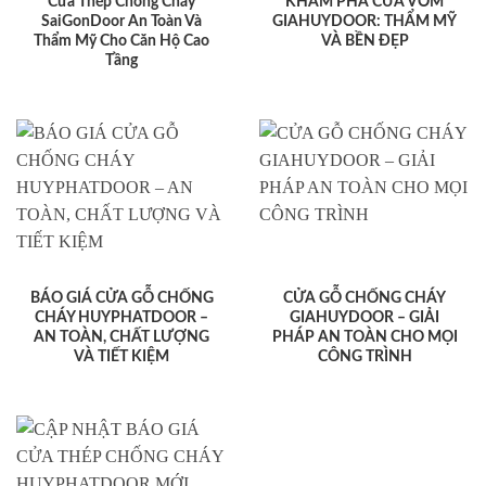
Cửa Thép Chống Cháy
KHÁM PHÁ CỬA VÒM
SaiGonDoor An Toàn Và
GIAHUYDOOR: THẨM MỸ
Thẩm Mỹ Cho Căn Hộ Cao
VÀ BỀN ĐẸP
Tầng
BÁO GIÁ CỬA GỖ CHỐNG
CỬA GỖ CHỐNG CHÁY
CHÁY HUYPHATDOOR –
GIAHUYDOOR – GIẢI
AN TOÀN, CHẤT LƯỢNG
PHÁP AN TOÀN CHO MỌI
VÀ TIẾT KIỆM
CÔNG TRÌNH