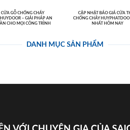
CỬA GỖ CHỐNG CHÁY
CẬP NHẬT BÁO GIÁ CỬA T
AHUYDOOR – GIẢI PHÁP AN
CHỐNG CHÁY HUYPHATDOO
ÀN CHO MỌI CÔNG TRÌNH
NHẤT HÔM NAY
DANH MỤC SẢN PHẨM
ỆN VỚI CHUYÊN GIA CỦA SA