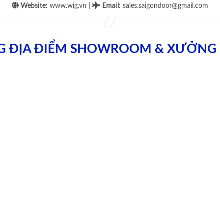
|
Website:
www.wig.vn
Email
:
sales.saigondoor@gmail.com
G ĐỊA ĐIỂM SHOWROOM & XƯỞNG 