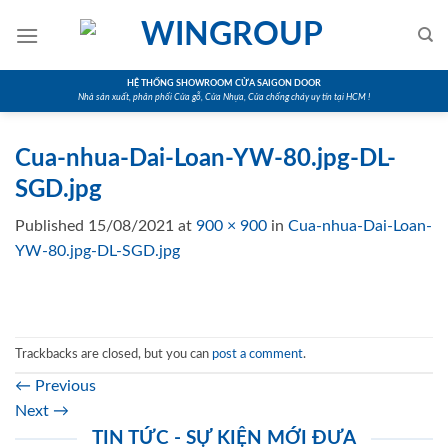
Skip
to
content
HỆ THỐNG SHOWROOM CỬA SAIGON DOOR
Nhà sản xuất, phân phối Cửa gỗ, Cửa Nhựa, Cửa chống cháy uy tín tại HCM !
Cua-nhua-Dai-Loan-YW-80.jpg-DL-
SGD.jpg
Published
15/08/2021
at
900 × 900
in
Cua-nhua-Dai-Loan-
YW-80.jpg-DL-SGD.jpg
Trackbacks are closed, but you can
post a comment
.
←
Previous
Next
→
TIN TỨC - SỰ KIỆN MỚI ĐƯA