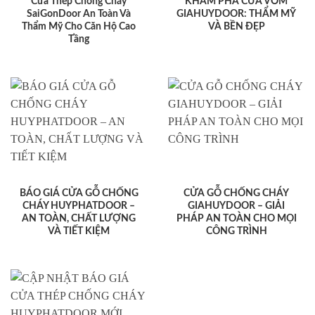
Cửa Thép Chống Cháy
KHÁM PHÁ CỬA VÒM
SaiGonDoor An Toàn Và
GIAHUYDOOR: THẨM MỸ
Thẩm Mỹ Cho Căn Hộ Cao
VÀ BỀN ĐẸP
Tầng
BÁO GIÁ CỬA GỖ CHỐNG
CỬA GỖ CHỐNG CHÁY
CHÁY HUYPHATDOOR –
GIAHUYDOOR – GIẢI
AN TOÀN, CHẤT LƯỢNG
PHÁP AN TOÀN CHO MỌI
VÀ TIẾT KIỆM
CÔNG TRÌNH