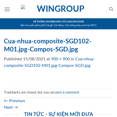
Skip
to
content
HỆ THỐNG SHOWROOM CỬA SAIGON DOOR
Nhà sản xuất, phân phối Cửa gỗ, Cửa Nhựa, Cửa chống cháy uy tín tại HCM !
Cua-nhua-composite-SGD102-
M01.jpg-Compos-SGD.jpg
Published
15/08/2021
at
900 × 900
in
Cua-nhua-
composite-SGD102-M01.jpg-Compos-SGD.jpg
Trackbacks are closed, but you can
post a comment
.
←
Previous
Next
→
TIN TỨC - SỰ KIỆN MỚI ĐƯA