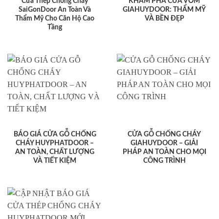
Cửa Thép Chống Cháy
KHÁM PHÁ CỬA VÒM
SaiGonDoor An Toàn Và
GIAHUYDOOR: THẨM MỸ
Thẩm Mỹ Cho Căn Hộ Cao
VÀ BỀN ĐẸP
Tầng
BÁO GIÁ CỬA GỖ CHỐNG
CỬA GỖ CHỐNG CHÁY
CHÁY HUYPHATDOOR –
GIAHUYDOOR – GIẢI
AN TOÀN, CHẤT LƯỢNG
PHÁP AN TOÀN CHO MỌI
VÀ TIẾT KIỆM
CÔNG TRÌNH