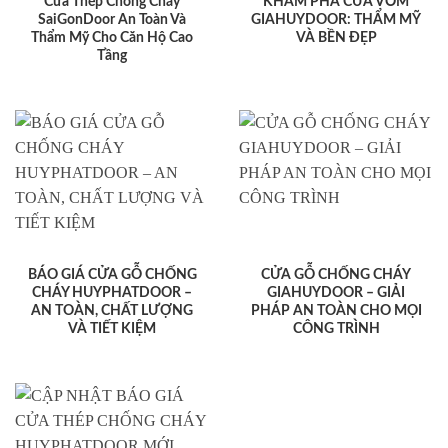
Cửa Thép Chống Cháy
KHÁM PHÁ CỬA VÒM
SaiGonDoor An Toàn Và
GIAHUYDOOR: THẨM MỸ
Thẩm Mỹ Cho Căn Hộ Cao
VÀ BỀN ĐẸP
Tầng
BÁO GIÁ CỬA GỖ CHỐNG
CỬA GỖ CHỐNG CHÁY
CHÁY HUYPHATDOOR –
GIAHUYDOOR – GIẢI
AN TOÀN, CHẤT LƯỢNG
PHÁP AN TOÀN CHO MỌI
VÀ TIẾT KIỆM
CÔNG TRÌNH