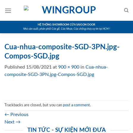
Skip
to
content
HỆ THỐNG SHOWROOM CỬA SAIGON DOOR
Nhà sản xuất, phân phối Cửa gỗ, Cửa Nhựa, Cửa chống cháy uy tín tại HCM !
Cua-nhua-composite-SGD-3PN.jpg-
Compos-SGD.jpg
Published
15/08/2021
at
900 × 900
in
Cua-nhua-
composite-SGD-3PN.jpg-Compos-SGD.jpg
Trackbacks are closed, but you can
post a comment
.
←
Previous
Next
→
TIN TỨC - SỰ KIỆN MỚI ĐƯA