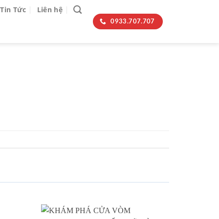
Tin Tức
Liên hệ
0933.707.707