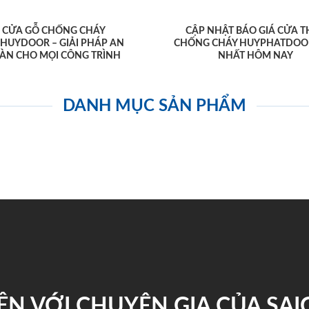
CỬA GỖ CHỐNG CHÁY
CẬP NHẬT BÁO GIÁ CỬA T
AHUYDOOR – GIẢI PHÁP AN
CHỐNG CHÁY HUYPHATDOO
ÀN CHO MỌI CÔNG TRÌNH
NHẤT HÔM NAY
DANH MỤC SẢN PHẨM
ỆN VỚI CHUYÊN GIA CỦA SA