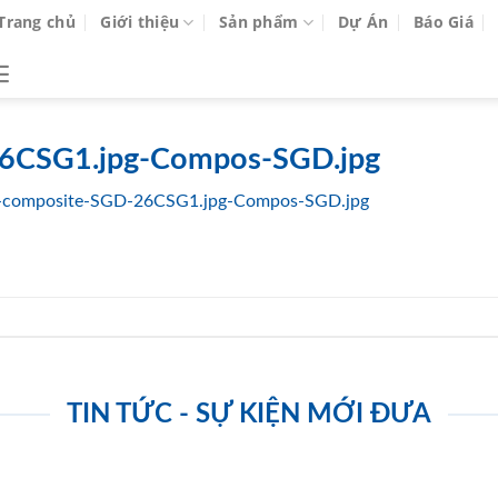
Trang chủ
Giới thiệu
Sản phẩm
Dự Án
Báo Giá
6CSG1.jpg-Compos-SGD.jpg
-composite-SGD-26CSG1.jpg-Compos-SGD.jpg
TIN TỨC - SỰ KIỆN MỚI ĐƯA