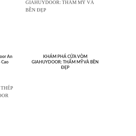
oor An
KHÁM PHÁ CỬA VÒM
 Cao
GIAHUYDOOR: THẨM MỸ VÀ BỀN
ĐẸP