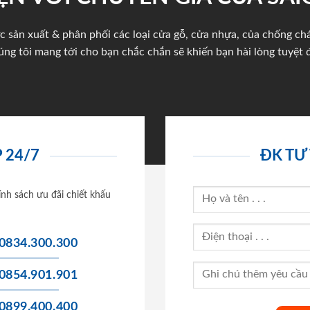
c sản xuất & phân phối các loại cửa gỗ, cửa nhựa, của chống c
úng tôi mang tới cho bạn chắc chắn sẽ khiến bạn hài lòng tuyệt đ
 24/7
ĐK TƯ
ính sách ưu đãi chiết khấu
0834.300.300
0854.901.901
0899.400.400