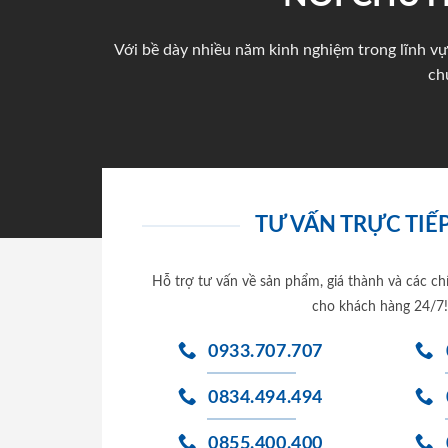
Với bề dày nhiều năm kinh nghiệm trong lĩnh vự
ch
TƯ VẤN TRỰC TIẾP
Hỗ trợ tư vấn về sản phẩm, giá thành và các ch
cho khách hàng 24/7!
0933.707.707
0834.494.494
0855.400.400