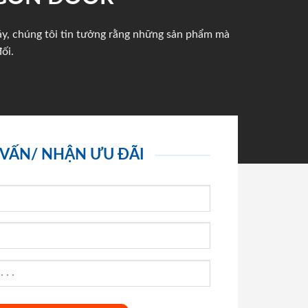
háy, chúng tôi tin tưởng rằng những sản phẩm mà
ối.
 VẤN/ NHẬN ƯU ĐÃI