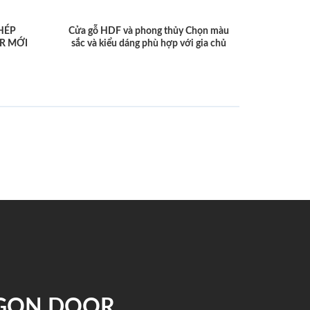
HÉP
Cửa gỗ HDF và phong thủy Chọn màu
R MỚI
sắc và kiểu dáng phù hợp với gia chủ
IGON DOOR