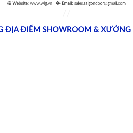
|
Website:
www.wig.vn
Email
:
sales.saigondoor@gmail.com
G ĐỊA ĐIỂM SHOWROOM & XƯỞNG 