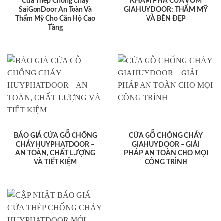
Cửa Thép Chống Cháy
KHÁM PHÁ CỬA VÒM
SaiGonDoor An Toàn Và
GIAHUYDOOR: THẨM MỸ
Thẩm Mỹ Cho Căn Hộ Cao
VÀ BỀN ĐẸP
Tầng
BÁO GIÁ CỬA GỖ CHỐNG
CỬA GỖ CHỐNG CHÁY
CHÁY HUYPHATDOOR –
GIAHUYDOOR – GIẢI
AN TOÀN, CHẤT LƯỢNG
PHÁP AN TOÀN CHO MỌI
VÀ TIẾT KIỆM
CÔNG TRÌNH