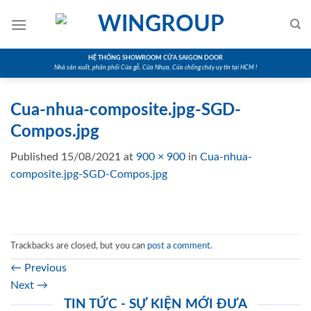
Skip
to
content
HỆ THỐNG SHOWROOM CỬA SAIGON DOOR
Nhà sản xuất, phân phối Cửa gỗ, Cửa Nhựa, Cửa chống cháy uy tín tại HCM !
Cua-nhua-composite.jpg-SGD-
Compos.jpg
Published
15/08/2021
at
900 × 900
in
Cua-nhua-
composite.jpg-SGD-Compos.jpg
Trackbacks are closed, but you can
post a comment
.
←
Previous
Next
→
TIN TỨC - SỰ KIỆN MỚI ĐƯA