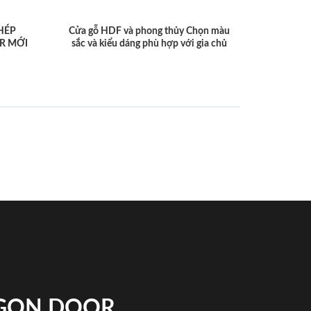
HÉP
Cửa gỗ HDF và phong thủy Chọn màu
R MỚI
sắc và kiểu dáng phù hợp với gia chủ
IGON DOOR