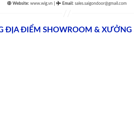
|
Website:
www.wig.vn
Email
:
sales.saigondoor@gmail.com
G ĐỊA ĐIỂM SHOWROOM & XƯỞNG 