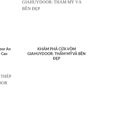
oor An
KHÁM PHÁ CỬA VÒM
 Cao
GIAHUYDOOR: THẨM MỸ VÀ BỀN
ĐẸP