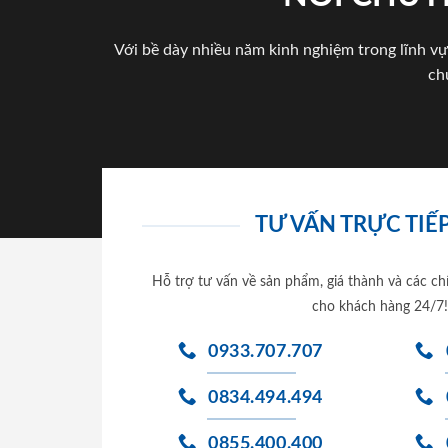
Với bề dày nhiều năm kinh nghiệm trong lĩnh vự
ch
TƯ VẤN TRỰC TIẾP
Hỗ trợ tư vấn về sản phẩm, giá thành và các ch
cho khách hàng 24/7!
0933.707.707
0834.494.494
0855.400.400