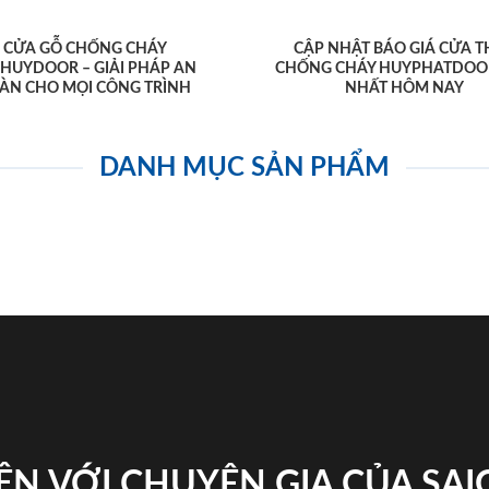
CỬA GỖ CHỐNG CHÁY
CẬP NHẬT BÁO GIÁ CỬA T
AHUYDOOR – GIẢI PHÁP AN
CHỐNG CHÁY HUYPHATDOO
ÀN CHO MỌI CÔNG TRÌNH
NHẤT HÔM NAY
DANH MỤC SẢN PHẨM
ỆN VỚI CHUYÊN GIA CỦA SA