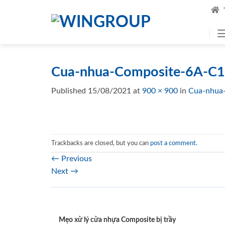
Skip
to
content
Cua-nhua-Composite-6A-C1
Published
15/08/2021
at
900 × 900
in
Cua-nhua
Trackbacks are closed, but you can
post a comment
.
←
Previous
Next
→
Mẹo xử lý cửa nhựa Composite bị trầy