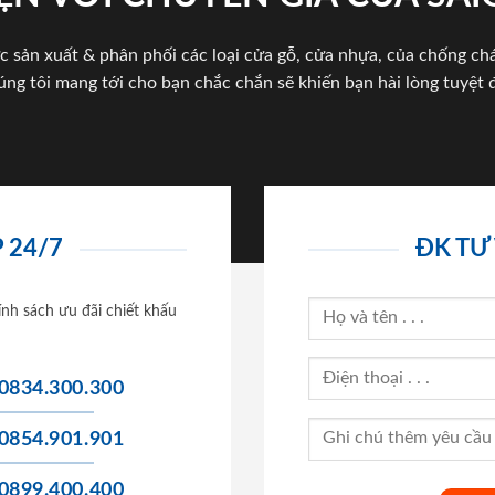
c sản xuất & phân phối các loại cửa gỗ, cửa nhựa, của chống c
úng tôi mang tới cho bạn chắc chắn sẽ khiến bạn hài lòng tuyệt đ
 24/7
ĐK TƯ
ính sách ưu đãi chiết khấu
0834.300.300
0854.901.901
0899.400.400