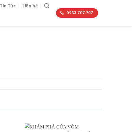
Tin Tức
Liên hệ
0933.707.707