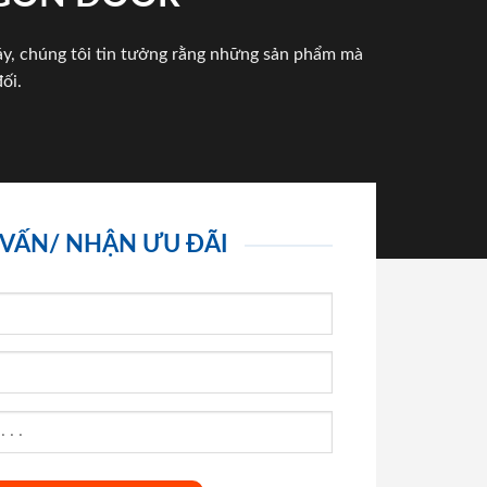
háy, chúng tôi tin tưởng rằng những sản phẩm mà
ối.
 VẤN/ NHẬN ƯU ĐÃI