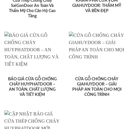
Cửa Thép Chống Cháy
KHÁM PHÁ CỬA VÒM
SaiGonDoor An Toàn Và
GIAHUYDOOR: THẨM MỸ
Thẩm Mỹ Cho Căn Hộ Cao
VÀ BỀN ĐẸP
Tầng
BÁO GIÁ CỬA GỖ CHỐNG
CỬA GỖ CHỐNG CHÁY
CHÁY HUYPHATDOOR –
GIAHUYDOOR – GIẢI
AN TOÀN, CHẤT LƯỢNG
PHÁP AN TOÀN CHO MỌI
VÀ TIẾT KIỆM
CÔNG TRÌNH