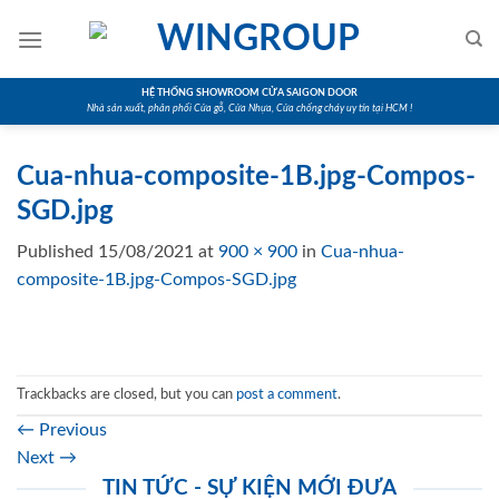
Skip
to
content
HỆ THỐNG SHOWROOM CỬA SAIGON DOOR
Nhà sản xuất, phân phối Cửa gỗ, Cửa Nhựa, Cửa chống cháy uy tín tại HCM !
Cua-nhua-composite-1B.jpg-Compos-
SGD.jpg
Published
15/08/2021
at
900 × 900
in
Cua-nhua-
composite-1B.jpg-Compos-SGD.jpg
Trackbacks are closed, but you can
post a comment
.
←
Previous
Next
→
TIN TỨC - SỰ KIỆN MỚI ĐƯA