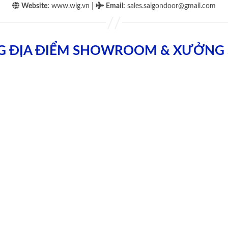
|
Website:
www.wig.vn
Email
:
sales.saigondoor@gmail.com
G ĐỊA ĐIỂM SHOWROOM & XƯỞNG 