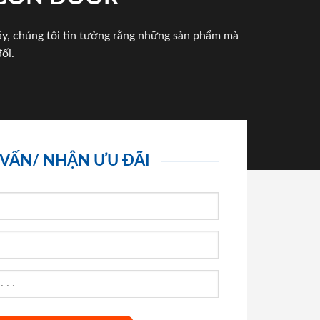
háy, chúng tôi tin tưởng rằng những sản phẩm mà
ối.
 VẤN/ NHẬN ƯU ĐÃI