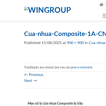
Skip
to
content
Cua-nhua-Composite-1A-CN
Published
15/08/2021
at
900 × 900
in
Cua-nhua
Trackbacks are closed, but you can
post a comment
.
←
Previous
Next
→
Mẹo xử lý cửa nhựa Composite bị trầy