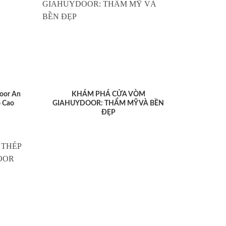
oor An
KHÁM PHÁ CỬA VÒM
 Cao
GIAHUYDOOR: THẨM MỸ VÀ BỀN
ĐẸP