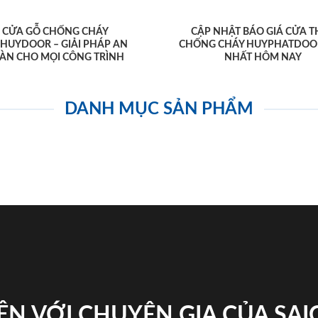
CỬA GỖ CHỐNG CHÁY
CẬP NHẬT BÁO GIÁ CỬA T
AHUYDOOR – GIẢI PHÁP AN
CHỐNG CHÁY HUYPHATDOO
ÀN CHO MỌI CÔNG TRÌNH
NHẤT HÔM NAY
DANH MỤC SẢN PHẨM
ỆN VỚI CHUYÊN GIA CỦA SA