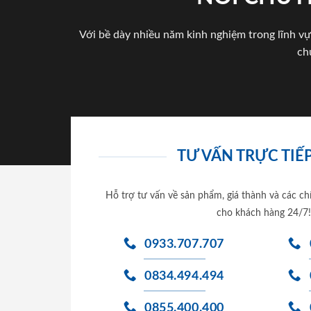
Với bề dày nhiều năm kinh nghiệm trong lĩnh vự
ch
TƯ VẤN TRỰC TIẾP
Hỗ trợ tư vấn về sản phẩm, giá thành và các ch
cho khách hàng 24/7!
0933.707.707
0834.494.494
0855.400.400