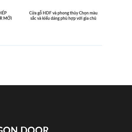
HÉP
Cửa gỗ HDF và phong thủy Chọn màu
R MỚI
sắc và kiểu dáng phù hợp với gia chủ
IGON DOOR