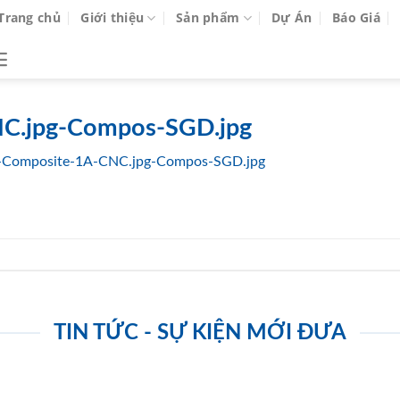
Trang chủ
Giới thiệu
Sản phẩm
Dự Án
Báo Giá
C.jpg-Compos-SGD.jpg
-Composite-1A-CNC.jpg-Compos-SGD.jpg
TIN TỨC - SỰ KIỆN MỚI ĐƯA