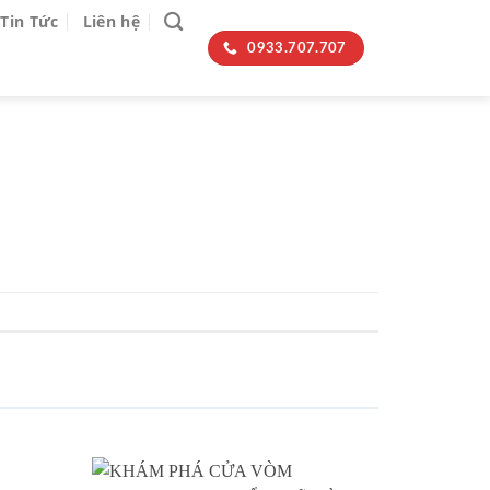
Tin Tức
Liên hệ
0933.707.707