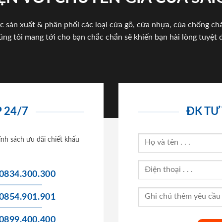
c sản xuất & phân phối các loại cửa gỗ, cửa nhựa, của chống c
úng tôi mang tới cho bạn chắc chắn sẽ khiến bạn hài lòng tuyệt đ
 24/7
ĐK TƯ
ính sách ưu đãi chiết khấu
0834.300.300
0854.901.901
0899.400.400