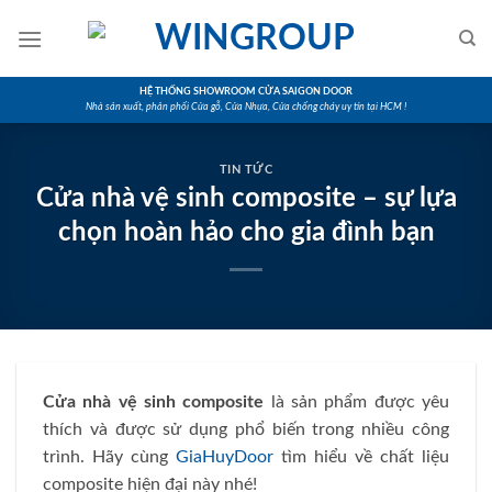
Skip
to
content
HỆ THỐNG SHOWROOM CỬA SAIGON DOOR
Nhà sản xuất, phân phối Cửa gỗ, Cửa Nhựa, Cửa chống cháy uy tín tại HCM !
TIN TỨC
Cửa nhà vệ sinh composite – sự lựa
chọn hoàn hảo cho gia đình bạn
Cửa nhà vệ sinh composite
là sản phẩm được yêu
thích và được sử dụng phổ biến trong nhiều công
trình. Hãy cùng
GiaHuyDoor
tìm hiểu về chất liệu
composite hiện đại này nhé!