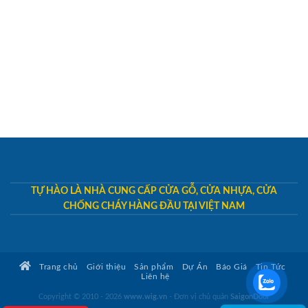
TỰ HÀO LÀ NHÀ CUNG CẤP CỬA GỖ, CỬA NHỰA, CỬA
CHỐNG CHÁY HÀNG ĐẦU TẠI VIỆT NAM
Trang chủ
Giới thiệu
Sản phẩm
Dự Án
Báo Giá
Tin Tức
Liên hệ
Copyright © 2010 - 2026
www.wig.vn
- Đơn vị chủ quản
SaigonDoor