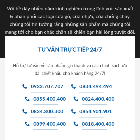
Với bề dày nhiều năm kinh nghiệm trong lĩnh vực sản xuất
& phân phối các loại cửa gỗ, cửa nhựa, của chống cháy,
chúng tôi tin tưởng rằng những sản phẩm mà chúng tôi
mang tới cho bạn chắc chắn sẽ khiến bạn hài lòng tuyệt đối.
TƯ VẤN TRỰC TIẾP 24/7
Hỗ trợ tư vấn về sản phẩm, giá thành và các chính sách ưu
đãi chiết khấu cho khách hàng 24/7!
0933.707.707
0834.494.494
0855.400.400
0824.400.400
0834.300.300
0854.901.901
0899.400.400
0818.400.400