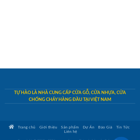
TỰ HÀO LÀ NHÀ CUNG CẤP CỬA GỖ, CỬA NHỰA, CỬA
CHỐNG CHÁY HÀNG ĐẦU TẠI VIỆT NAM
Trang chủ
Giới thiệu
Sản phẩm
Dự Án
Báo Giá
Tin Tức
Liên hệ