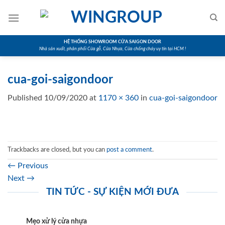
Skip
to
content
HỆ THỐNG SHOWROOM CỬA SAIGON DOOR
Nhà sản xuất, phân phối Cửa gỗ, Cửa Nhựa, Cửa chống cháy uy tín tại HCM !
cua-goi-saigondoor
Published
10/09/2020
at
1170 × 360
in
cua-goi-saigondoor
Trackbacks are closed, but you can
post a comment
.
←
Previous
Next
→
TIN TỨC - SỰ KIỆN MỚI ĐƯA
Mẹo xử lý cửa nhựa