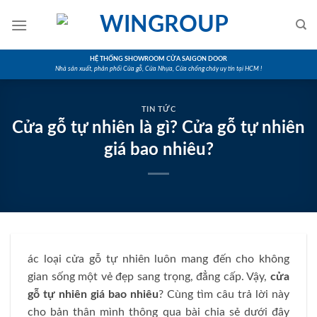
Skip
to
content
HỆ THỐNG SHOWROOM CỬA SAIGON DOOR
Nhà sản xuất, phân phối Cửa gỗ, Cửa Nhựa, Cửa chống cháy uy tín tại HCM !
TIN TỨC
Cửa gỗ tự nhiên là gì? Cửa gỗ tự nhiên
giá bao nhiêu?
ác loại cửa gỗ tự nhiên luôn mang đến cho không
gian sống một vẻ đẹp sang trọng, đẳng cấp. Vậy,
cửa
gỗ tự nhiên giá bao nhiêu
? Cùng tìm câu trả lời này
cho bản thân mình thông qua bài chia sẻ dưới đây