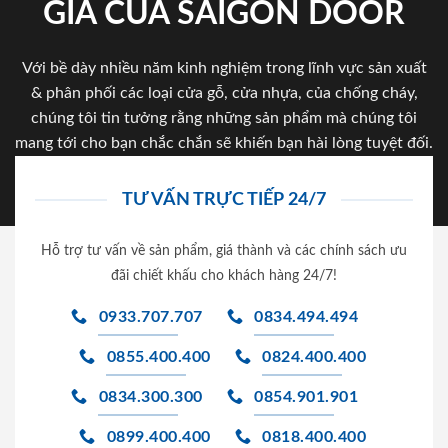
GIA CỦA SAIGON DOOR
Với bề dày nhiều năm kinh nghiệm trong lĩnh vực sản xuất
& phân phối các loại cửa gỗ, cửa nhựa, của chống cháy,
chúng tôi tin tưởng rằng những sản phẩm mà chúng tôi
mang tới cho bạn chắc chắn sẽ khiến bạn hài lòng tuyệt đối.
TƯ VẤN TRỰC TIẾP 24/7
Hỗ trợ tư vấn về sản phẩm, giá thành và các chính sách ưu
đãi chiết khấu cho khách hàng 24/7!
0933.707.707
0834.494.494
0855.400.400
0824.400.400
0834.300.300
0854.901.901
0899.400.400
0818.400.400