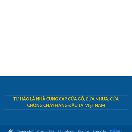
TỰ HÀO LÀ NHÀ CUNG CẤP CỬA GỖ, CỬA NHỰA, CỬA
CHỐNG CHÁY HÀNG ĐẦU TẠI VIỆT NAM
Trang chủ
Giới thiệu
Sản phẩm
Dự Án
Báo Giá
Tin Tức