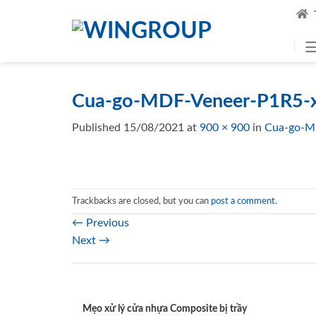
Skip
to
content
Cua-go-MDF-Veneer-P1R5-x
Published
15/08/2021
at
900 × 900
in
Cua-go-M
Trackbacks are closed, but you can
post a comment
.
←
Previous
Next
→
Mẹo xử lý cửa nhựa Composite bị trầy