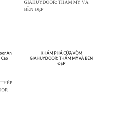
oor An
KHÁM PHÁ CỬA VÒM
 Cao
GIAHUYDOOR: THẨM MỸ VÀ BỀN
ĐẸP