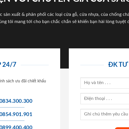
c sản xuất & phân phối các loại cửa gỗ, cửa nhựa, của chống c
úng tôi mang tới cho bạn chắc chắn sẽ khiến bạn hài lòng tuyệt đ
 24/7
ĐK TƯ
ính sách ưu đãi chiết khấu
0834.300.300
0854.901.901
0899.400.400