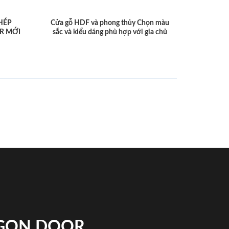
HÉP
Cửa gỗ HDF và phong thủy Chọn màu
R MỚI
sắc và kiểu dáng phù hợp với gia chủ
IGON DOOR