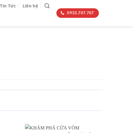
Tin Tức
Liên hệ
0933.707.707