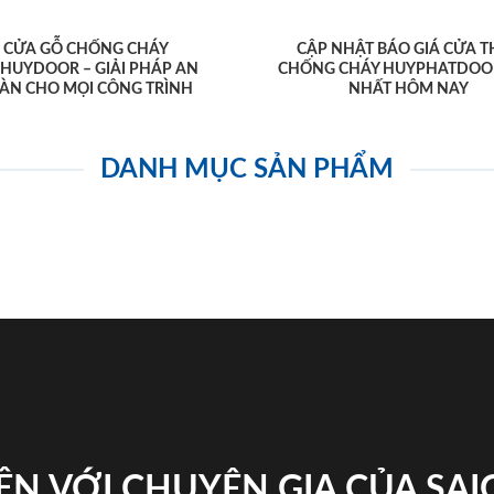
CỬA GỖ CHỐNG CHÁY
CẬP NHẬT BÁO GIÁ CỬA T
AHUYDOOR – GIẢI PHÁP AN
CHỐNG CHÁY HUYPHATDOO
ÀN CHO MỌI CÔNG TRÌNH
NHẤT HÔM NAY
DANH MỤC SẢN PHẨM
ỆN VỚI CHUYÊN GIA CỦA SA