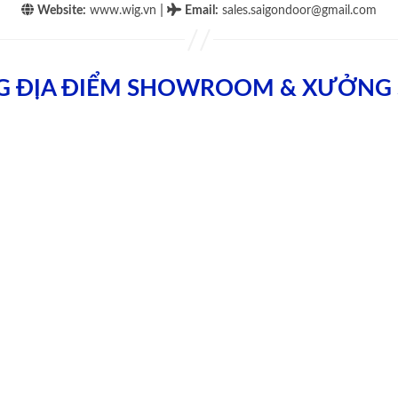
|
Website:
www.wig.vn
Email
:
sales.saigondoor@gmail.com
G ĐỊA ĐIỂM SHOWROOM & XƯỞNG 