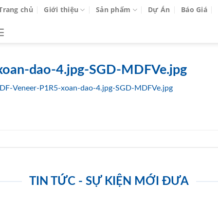
Trang chủ
Giới thiệu
Sản phẩm
Dự Án
Báo Giá
oan-dao-4.jpg-SGD-MDFVe.jpg
DF-Veneer-P1R5-xoan-dao-4.jpg-SGD-MDFVe.jpg
TIN TỨC - SỰ KIỆN MỚI ĐƯA