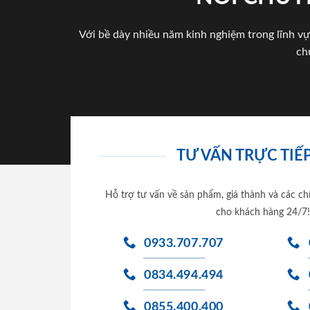
Với bề dày nhiều năm kinh nghiệm trong lĩnh vự
ch
TƯ VẤN TRỰC TIẾP
Hỗ trợ tư vấn về sản phẩm, giá thành và các ch
cho khách hàng 24/7!
0933.707.707
0834.494.494
0855.400.400