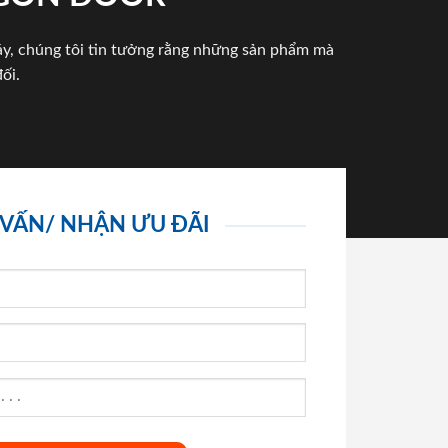
háy, chúng tôi tin tưởng rằng những sản phẩm mà
ối.
 VẤN/ NHẬN ƯU ĐÃI