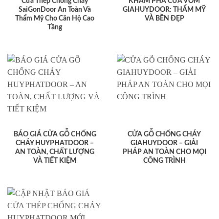
Cửa Thép Chống Cháy
KHÁM PHÁ CỬA VÒM
SaiGonDoor An Toàn Và
GIAHUYDOOR: THẨM MỸ
Thẩm Mỹ Cho Căn Hộ Cao
VÀ BỀN ĐẸP
Tầng
BÁO GIÁ CỬA GỖ CHỐNG
CỬA GỖ CHỐNG CHÁY
CHÁY HUYPHATDOOR –
GIAHUYDOOR – GIẢI
AN TOÀN, CHẤT LƯỢNG
PHÁP AN TOÀN CHO MỌI
VÀ TIẾT KIỆM
CÔNG TRÌNH