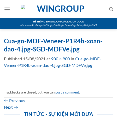
Skip
to
content
HỆ THỐNG SHOWROOM CỬA SAIGON DOOR
Nhà sản xuất, phân phối Cửa gỗ, Cửa Nhựa, Cửa chống cháy uy tín tại HCM !
Cua-go-MDF-Veneer-P1R4b-xoan-
dao-4.jpg-SGD-MDFVe.jpg
Published
15/08/2021
at
900 × 900
in
Cua-go-MDF-
Veneer-P1R4b-xoan-dao-4.jpg-SGD-MDFVe.jpg
Trackbacks are closed, but you can
post a comment
.
←
Previous
Next
→
TIN TỨC - SỰ KIỆN MỚI ĐƯA