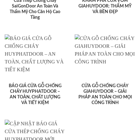
Cửa Thép Chống Cháy
KHÁM PHÁ CỬA VÒM
SaiGonDoor An Toàn Và
GIAHUYDOOR: THẨM MỸ
Thẩm Mỹ Cho Căn Hộ Cao
VÀ BỀN ĐẸP
Tầng
BÁO GIÁ CỬA GỖ CHỐNG
CỬA GỖ CHỐNG CHÁY
CHÁY HUYPHATDOOR –
GIAHUYDOOR – GIẢI
AN TOÀN, CHẤT LƯỢNG
PHÁP AN TOÀN CHO MỌI
VÀ TIẾT KIỆM
CÔNG TRÌNH