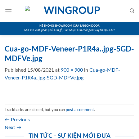
Skip
to
content
HỆ THỐNG SHOWROOM CỬA SAIGON DOOR
Nhà sản xuất, phân phối Cửa gỗ, Cửa Nhựa, Cửa chống cháy uy tín tại HCM !
Cua-go-MDF-Veneer-P1R4a..jpg-SGD-
MDFVe.jpg
Published
15/08/2021
at
900 × 900
in
Cua-go-MDF-
Veneer-P1R4a..jpg-SGD-MDFVe.jpg
Trackbacks are closed, but you can
post a comment
.
←
Previous
Next
→
TIN TỨC - SỰ KIỆN MỚI ĐƯA