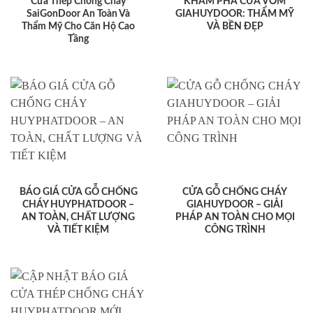
Cửa Thép Chống Cháy
KHÁM PHÁ CỬA VÒM
SaiGonDoor An Toàn Và
GIAHUYDOOR: THẨM MỸ
Thẩm Mỹ Cho Căn Hộ Cao
VÀ BỀN ĐẸP
Tầng
BÁO GIÁ CỬA GỖ CHỐNG
CỬA GỖ CHỐNG CHÁY
CHÁY HUYPHATDOOR –
GIAHUYDOOR – GIẢI
AN TOÀN, CHẤT LƯỢNG
PHÁP AN TOÀN CHO MỌI
VÀ TIẾT KIỆM
CÔNG TRÌNH