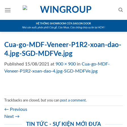
Skip
to
content
HỆ THỐNG SHOWROOM CỬA SAIGON DOOR
Nhà sản xuất, phân phối Cửa gỗ, Cửa Nhựa, Cửa chống cháy uy tín tại HCM !
Cua-go-MDF-Veneer-P1R2-xoan-dao-
4.jpg-SGD-MDFVe.jpg
Published
15/08/2021
at
900 × 900
in
Cua-go-MDF-
Veneer-P1R2-xoan-dao-4.jpg-SGD-MDFVe.jpg
Trackbacks are closed, but you can
post a comment
.
←
Previous
Next
→
TIN TỨC - SỰ KIỆN MỚI ĐƯA