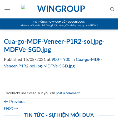
Skip
to
content
HỆ THỐNG SHOWROOM CỬA SAIGON DOOR
Nhà sản xuất, phân phối Cửa gỗ, Cửa Nhựa, Cửa chống cháy uy tín tại HCM !
Cua-go-MDF-Veneer-P1R2-soi.jpg-
MDFVe-SGD.jpg
Published
15/08/2021
at
900 × 900
in
Cua-go-MDF-
Veneer-P1R2-soi.jpg-MDFVe-SGD.jpg
Trackbacks are closed, but you can
post a comment
.
←
Previous
Next
→
TIN TỨC - SỰ KIỆN MỚI ĐƯA