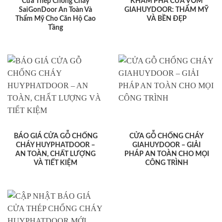
Cửa Thép Chống Cháy
KHÁM PHÁ CỬA VÒM
SaiGonDoor An Toàn Và
GIAHUYDOOR: THẨM MỸ
Thẩm Mỹ Cho Căn Hộ Cao
VÀ BỀN ĐẸP
Tầng
BÁO GIÁ CỬA GỖ CHỐNG
CỬA GỖ CHỐNG CHÁY
CHÁY HUYPHATDOOR –
GIAHUYDOOR – GIẢI
AN TOÀN, CHẤT LƯỢNG
PHÁP AN TOÀN CHO MỌI
VÀ TIẾT KIỆM
CÔNG TRÌNH